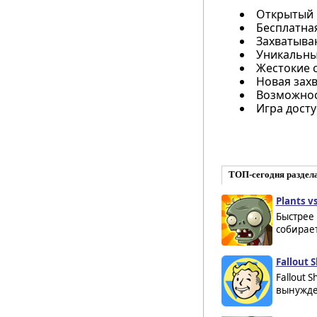
Открытый 
Бесплатная
Захватыва
Уникальные
Жестокие 
Новая зах
Возможнос
Игра досту
ТОП-сегодня раздел
Plants v
Быстрее 
собирает
Fallout S
Fallout 
вынужде