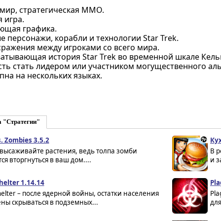
мир, стратегическая MMO.
 игра.
ющая графика.
 персонажи, корабли и технологии Star Trek.
сражения между игроками со всего мира.
ватывающая история Star Trek во временной шкале Кель
ть стать лидером или участником могущественного аль
пна на нескольких языках.
а "Стратегии"
s. Zombies 3.5.2
Ку
высаживайте растения, ведь толпа зомби
В р
ся вторгнуться в ваш дом....
и з
helter 1.14.14
Pla
Shelter – после ядерной войны, остатки населения
Pla
ны скрываться в подземных...
для