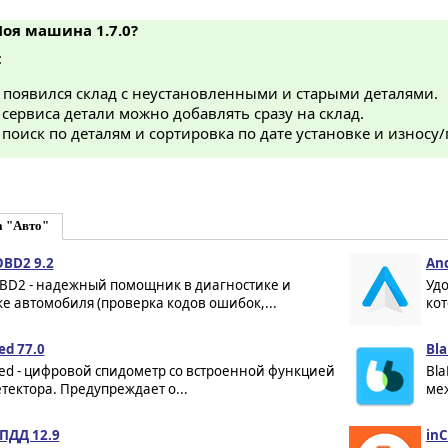
Моя машина 1.7.0?
:
 появился склад с неустановленными и старыми деталями.
 сервиса детали можно добавлять сразу на склад.
поиск по деталям и сортировка по дате установке и износу/
а "Авто"
OBD2 9.2
And
OBD2 - надежный помощник в диагностике и
Уд
е автомобиля (проверка кодов ошибок,...
кот
ed 77.0
Bla
ed - цифровой спидометр со встроенной функцией
Bla
тектора. Предупреждает о...
меж
ПДД 12.9
inC