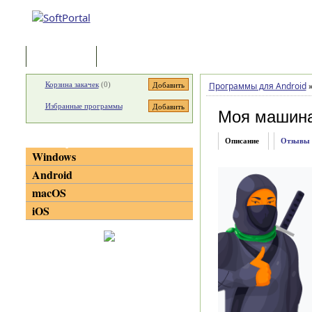
Программы
Статьи
Корзина закачек
(
0
)
Программы для Android
Избранные программы
Моя машин
Категории
Описание
Отзывы
Windows
Android
macOS
iOS