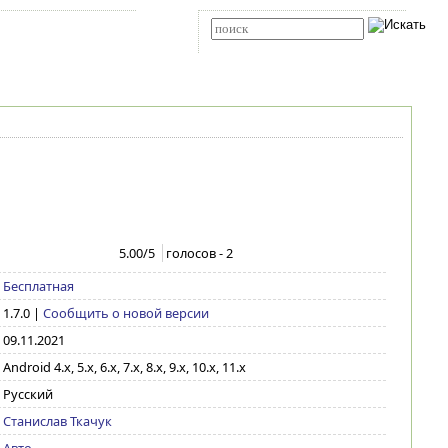
Карта сайта
RSS
Расширенный поиск
5.00
/5
голосов -
2
Бесплатная
1.7.0
|
Сообщить о новой версии
09.11.2021
Android 4.x, 5.x, 6.x, 7.x, 8.x, 9.x, 10.x, 11.x
Русский
Станислав Ткачук