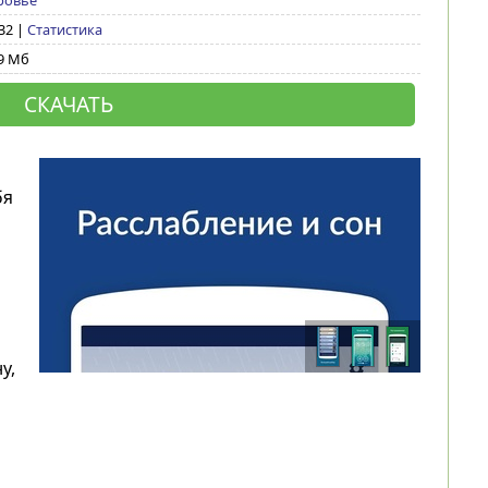
ровье
532 |
Статистика
9 Мб
СКАЧАТЬ
бя
у,