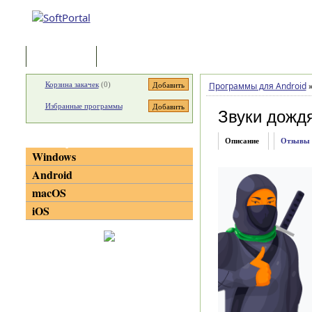
Программы
Статьи
Корзина закачек
(
0
)
Программы для Android
Избранные программы
Звуки дожд
Категории
Описание
Отзывы
Windows
Android
macOS
iOS