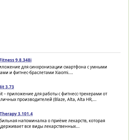
Fitness 9.8.348i
иложение для синхронизации смартфона с умными
ами и фитнес-браслетами Xiaomi....
Bit 3.73
bit – приложение для работы с фитнесс-трекерами от
личных производителей (Blaze, Alta, Alta HR,...
Therapy 3.101.4
бильная напоминалка о приёме лекарств, которая
держивает все виды лекарственных...