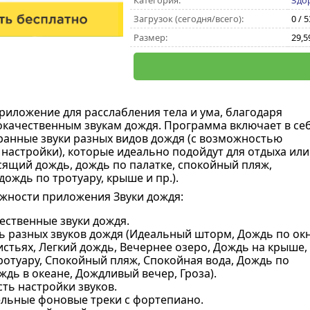
Категория:
Здо
Загрузок (сегодня/всего):
0 / 
Размер:
29,5
риложение для расслабления тела и ума, благодаря
качественным звукам дождя. Программа включает в се
анные звуки разных видов дождя (с возможностью
настройки), которые идеально подойдут для отдыха или
осящий дождь, дождь по палатке, спокойный пляж,
дождь по тротуару, крыше и пр.).
жности приложения Звуки дождя:
ественные звуки дождя.
ь разных звуков дождя (Идеальный шторм, Дождь по окн
истьях, Легкий дождь, Вечернее озеро, Дождь на крыше,
ротуару, Спокойный пляж, Спокойная вода, Дождь по
ждь в океане, Дождливый вечер, Гроза).
ть настройки звуков.
льные фоновые треки с фортепиано.