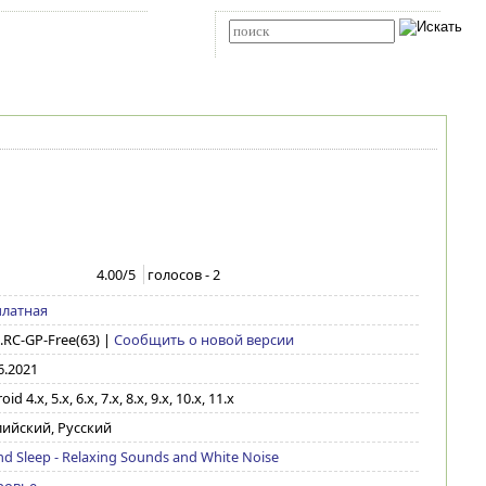
Карта сайта
RSS
Расширенный поиск
4.00
/5
голосов -
2
платная
3.RC-GP-Free(63)
|
Сообщить о новой версии
6.2021
id 4.x, 5.x, 6.x, 7.x, 8.x, 9.x, 10.x, 11.x
ийский, Русский
d Sleep - Relaxing Sounds and White Noise