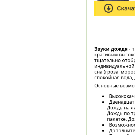
Звуки дождя
- п
красивым высоко
тщательно отобр
индивидуальной 
сна (гроза, мор
спокойная вода, 
Основные возмо
Высококач
Двенадцат
Дождь на л
Дождь по т
палатке, До
Возможнос
Дополните