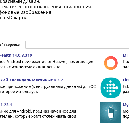
 красивый дизайн.
томатического отключения приложения.
фоновые изображения.
на SD-карту.
а "Здоровье"
ealth 14.0.8.310
Mi 
ое Android-приложение от Huawei, помогающее
Пр
ать физическую активность на...
час
ский Календарь Месячных 6.3.2
Fit
ное приложение (менструальный дневник) для ОС
Fit
 которое использует...
раз
 1.23.1
My
ние для Android, предназначенное для
Мо
телей, которые хотят отслеживать свой...
под