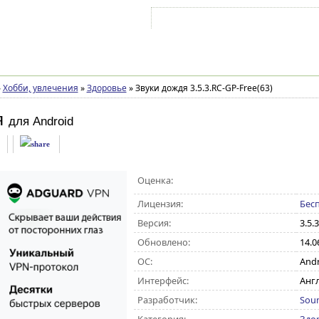
Войти на аккаунт
Зарегистрироваться
»
Хобби, увлечения
»
Здоровье
»
Звуки дождя 3.5.3.RC-GP-Free(63)
я
для Android
Оценка:
Лицензия:
Бес
Версия:
3.5.
Обновлено:
14.0
ОС:
Andro
Интерфейс:
Англ
Разработчик:
Soun