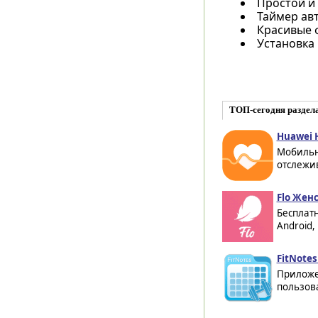
Простой и
Таймер ав
Красивые 
Установка 
ТОП-сегодня раздел
Huawei H
Мобильн
отслежив
Flo Жен
Бесплат
Android,
FitNotes
Приложе
пользова