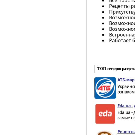
Все прост
Рецепты р
Присутств
Возможнос
Возможност
Возможнос
Встроенна
Работает б
ТОП-сегодня раздела
АТБ-марк
Украинск
ознакоми
Eda.ua -
Eda.ua -
самые п
Рецепты