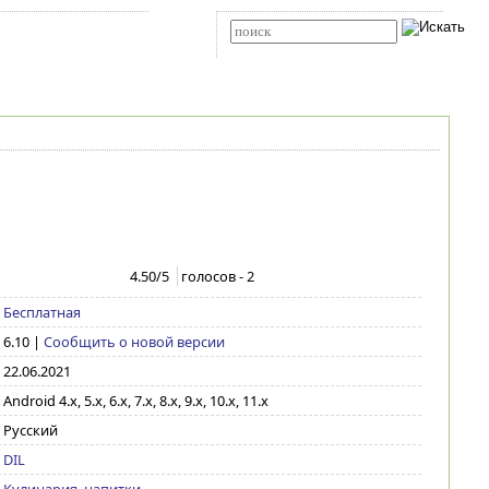
Карта сайта
RSS
Расширенный поиск
4.50
/5
голосов -
2
Бесплатная
6.10
|
Сообщить о новой версии
22.06.2021
Android 4.x, 5.x, 6.x, 7.x, 8.x, 9.x, 10.x, 11.x
Русский
DIL