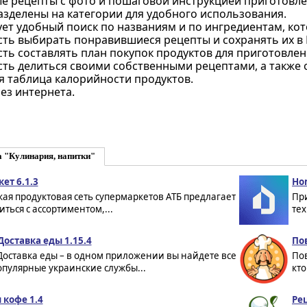
ые рецепты с фото и пошаговой инструкцией приготовле
азделены на категории для удобного использования.
ует удобный поиск по названиям и по ингредиентам, ко
ть выбирать понравившиеся рецепты и сохранять их в
ь составлять план покупок продуктов для приготовлен
ть делиться своими собственными рецептами, а также о
я таблица калорийности продуктов.
ез интернета.
 "Кулинария, напитки"
ет 6.1.3
Ho
ая продуктовая сеть супермаркетов АТБ предлагает
Пр
ться с ассортиментом,...
тех
 Доставка еды 1.15.4
По
 Доставка еды – в одном приложении вы найдете все
Пов
опулярные украинские службы...
кто
 кофе 1.4
Рец