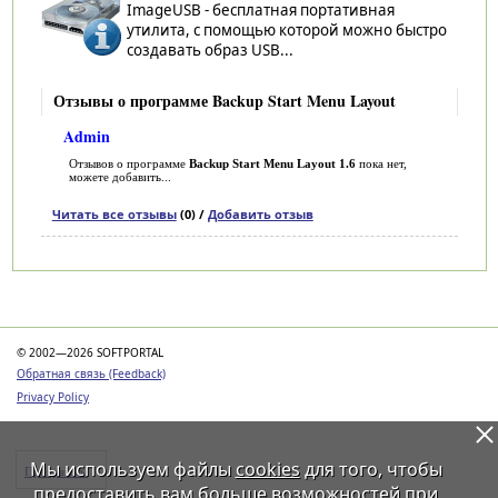
ImageUSB - бесплатная портативная
утилита, с помощью которой можно быстро
создавать образ USB...
Отзывы о программе Backup Start Menu Layout
Admin
Отзывов о программе
Backup Start Menu Layout 1.6
пока нет,
можете добавить...
Читать все отзывы
(0) /
Добавить отзыв
Категории
© 2002—2026 SOFTPORTAL
Обратная связь (Feedback)
Privacy Policy
Мы используем файлы
cookies
для того, чтобы
Программы
предоставить вам больше возможностей при