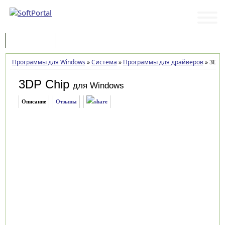
Программы
Статьи
Программы для Windows
»
Система
»
Программы для драйверов
»
3DP C
3DP Chip
для Windows
Описание
Отзывы