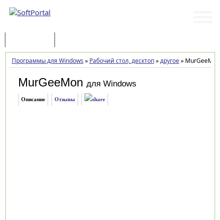
Программы
Статьи
Программы для Windows
»
Рабочий стол, десктоп
»
другое
»
MurGeeMon 
MurGeeMon
для Windows
Описание
Отзывы