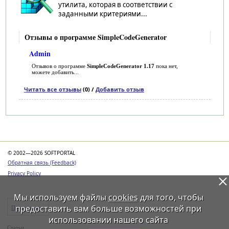
утилита, которая в соответствии с
заданными критериями...
Отзывы о программе SimpleCodeGenerator
Admin
Отзывов о программе
SimpleCodeGenerator 1.17
пока нет,
можете добавить...
Читать все отзывы
(0) /
Добавить отзыв
Категории
© 2002—2026 SOFTPORTAL
Обратная связь (Feedback)
Privacy Policy
Мы используем файлы
cookies
для того, чтобы
предоставить вам больше возможностей при
Программы
использовании нашего сайта
Статьи