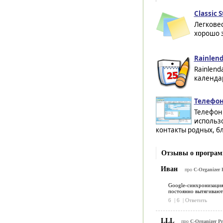
Classic S
Легкове
хорошо з
Rainlenda
Rainlend
календар
Телефон
Телефонн
использ
контакты родных, бл
Отзывы о программ
Иван
про
C-Organizer P
Google-синхронизация 
постоянно вытягивают 
6
|
6
|
Ответить
LLL
про
C-Organizer Pr