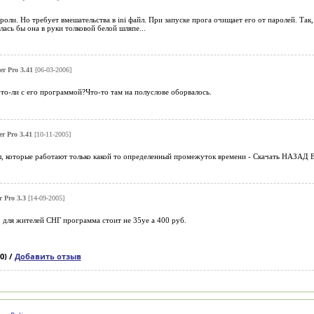
роли. Но требует вмешательства в ini файл. При запуске прога очищает его от паролей. Та
лась бы она в руки толковой белой шляпе...
er Pro 3.41
[06-03-2006]
то-ли с его программой?Что-то там на полуслове оборвалось.
r Pro 3.41
[10-11-2005]
, которые работают только какой то определенный промежуток времени - Скачать НАЗА
 Pro 3.3
[14-09-2005]
 для жителей СНГ программа стоит не 35уе а 400 руб.
0) /
Добавить отзыв