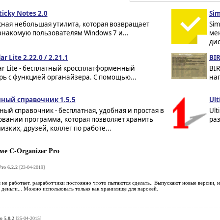
ticky Notes 2.0
Sim
сная небольшая утилита, которая возвращает
Sim
накомую пользователям Windows 7 и...
ме
дис
r Lite 2.22.0 / 2.21.1
BIR
ar Lite - бесплатный кроссплатформенный
BIR
ь с функцией органайзера. С помощью...
нап
ный справочник 1.5.5
Ult
ый справочник - бесплатная, удобная и простая в
Ult
овании программа, которая позволяет хранить
ра
изких, друзей, коллег по работе...
е C-Organizer Pro
ro 6.2.2
[23-04-2019]
не работает. разработчики постоянно чтото пытаются сделать.. Выпускают новые версии, н
деньги... Можно использовать только как хранилище для паролей.
o 5.0.2
[25-04-2015]