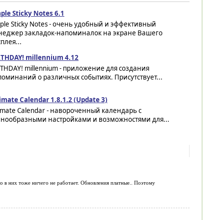
ple Sticky Notes 6.1
ple Sticky Notes - очень удобный и эффективный
неджер закладок-напоминалок на экране Вашего
плея...
THDAY! millennium 4.12
THDAY! millennium - приложение для создания
оминаний о различных событиях. Присутствует...
imate Calendar 1.8.1.2 (Update 3)
imate Calendar - навороченный календарь с
знообразными настройками и возможностями для...
о в них тоже ничего не работает. Обновления платные.. Поэтому