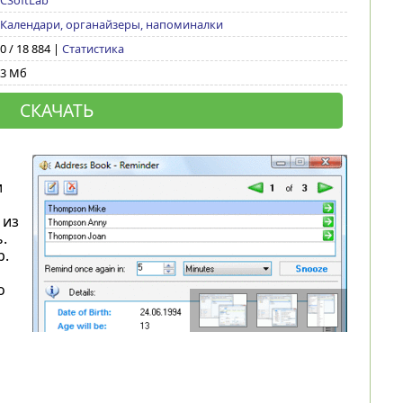
CSoftLab
Календари, органайзеры, напоминалки
0 / 18 884 |
Статистика
3 Мб
СКАЧАТЬ
и
 из
.
р.
о