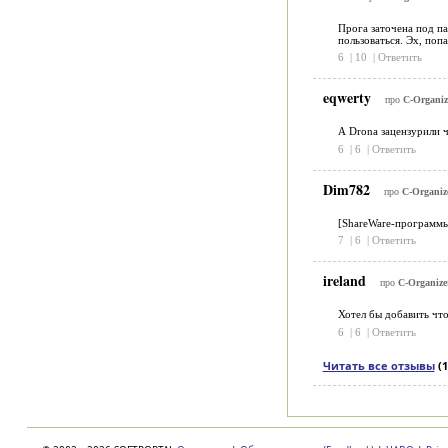
Прога заточена под па
пользоваться. Эх, попа
6
|
10
|
Ответить
eqwerty
про
C-Organiz
А Drona зацензурили ч
6
|
6
|
Ответить
Dim782
про
C-Organize
[ShareWare-программы
7
|
6
|
Ответить
ireland
про
C-Organizer
Хотел бы добавить что
6
|
6
|
Ответить
Читать все отзывы
(1