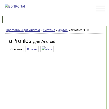
Программы
Статьи
Программы для Android
»
Система
»
другое
»
aProfiles 3.30
aProfiles
для Android
Описание
Отзывы