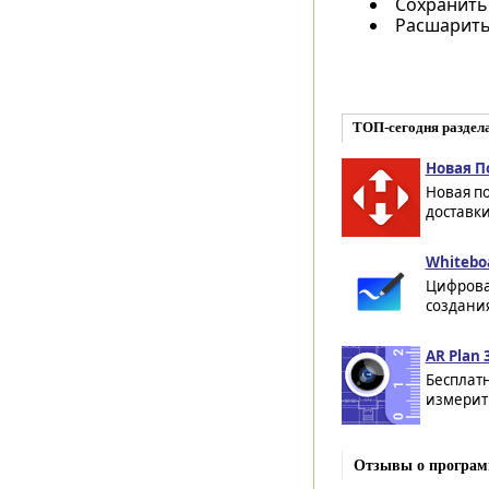
Сохранить
Расшарить
ТОП-сегодня раздел
Новая По
Новая по
доставки
Whiteboa
Цифрова
создания
AR Plan 
Бесплатн
измерит
Отзывы о програм