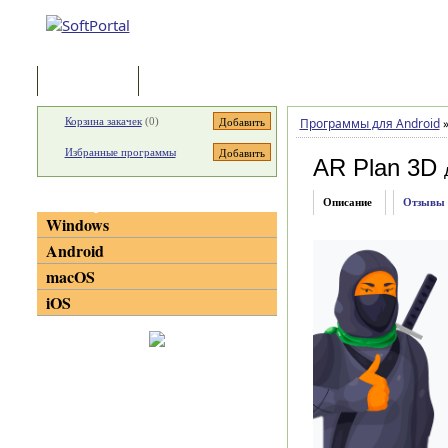
Программы
Статьи
Корзина закачек
(
0
)
Программы для Android
Избранные программы
AR Plan 3D
Категории
Описание
Отзывы
Windows
Android
macOS
iOS