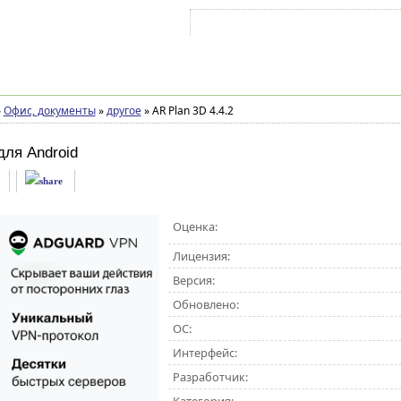
Войти на аккаунт
Зарегистрироваться
»
Офис, документы
»
другое
»
AR Plan 3D 4.4.2
для Android
Оценка:
Лицензия:
Версия:
Обновлено:
ОС:
Интерфейс:
Разработчик: