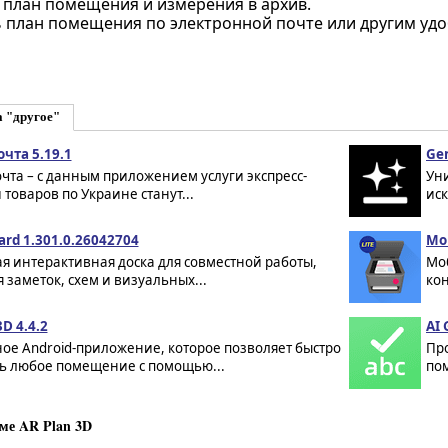
 план помещения и измерения в архив.
 план помещения по электронной почте или другим уд
а "другое"
чта 5.19.1
Gen
чта – с данным приложением услуги экспресс-
Ун
 товаров по Украине станут...
иск
rd 1.301.0.26042704
Mob
я интерактивная доска для совместной работы,
Мо
 заметок, схем и визуальных...
ко
3D 4.4.2
AI 
ое Android-приложение, которое позволяет быстро
Про
ь любое помещение с помощью...
по
ме AR Plan 3D