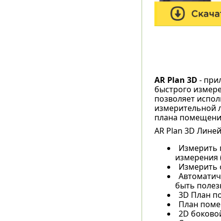
AR Plan 3D
- при
быстрого измере
позволяет испол
измерительной л
плана помещени
AR Plan 3D Линей
Измерить 
измерения (
Измерить о
Автоматич
быть полез
3D План п
План поме
2D боковой