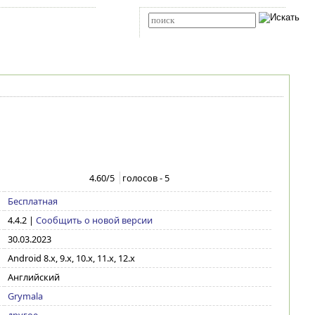
Карта сайта
RSS
Расширенный поиск
4.60
/5
голосов -
5
Бесплатная
4.4.2
|
Сообщить о новой версии
30.03.2023
Android 8.x, 9.x, 10.x, 11.x, 12.x
Английский
Grymala