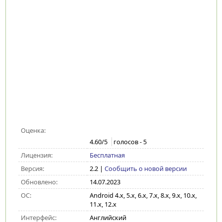
Оценка:
4.60
/5
голосов -
5
Лицензия:
Бесплатная
Версия:
2.2
|
Сообщить о новой версии
Обновлено:
14.07.2023
ОС:
Android 4.x, 5.x, 6.x, 7.x, 8.x, 9.x, 10.x,
11.x, 12.x
Интерфейс:
Английский