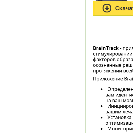
BrainTrack
- при
стимулировании 
факторов образа
осознанные реше
протяжении всей
Приложение Brai
Определен
вам иденти
на ваш моз
Иницииров
вашим леча
Установка 
оптимизаци
Мониторин