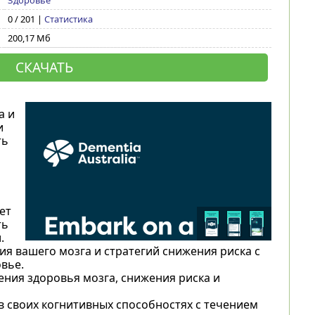
Здоровье
0 / 201 |
Статистика
200,17 Мб
СКАЧАТЬ
а и
и
ть
ет
ть
.
я вашего мозга и стратегий снижения риска с
вье.
ения здоровья мозга, снижения риска и
 своих когнитивных способностях с течением