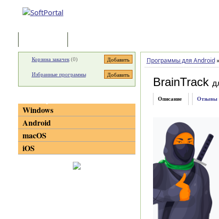
Программы
Статьи
Корзина закачек
(
0
)
Программы для Android
Избранные программы
BrainTrack
д
Категории
Описание
Отзывы
Windows
Android
macOS
iOS