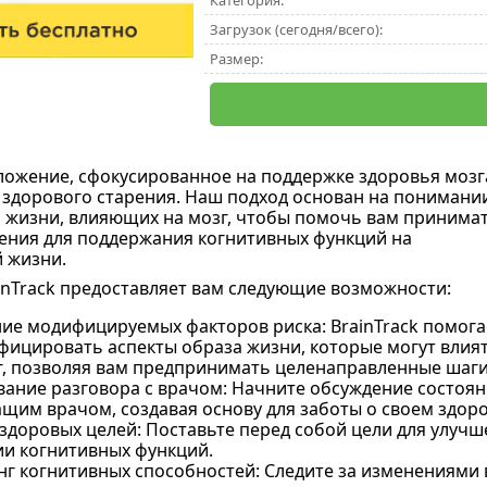
Категория:
Загрузок (сегодня/всего):
Размер:
ложение, сфокусированное на поддержке здоровья мозг
здорового старения. Наш подход основан на понимани
 жизни, влияющих на мозг, чтобы помочь вам принима
ния для поддержания когнитивных функций на
 жизни.
nTrack предоставляет вам следующие возможности:
ие модифицируемых факторов риска: BrainTrack помога
фицировать аспекты образа жизни, которые могут влия
г, позволяя вам предпринимать целенаправленные шаги
ание разговора с врачом: Начните обсуждение состояни
щим врачом, создавая основу для заботы о своем здоро
здоровых целей: Поставьте перед собой цели для улучш
и когнитивных функций.
г когнитивных способностей: Следите за изменениями в