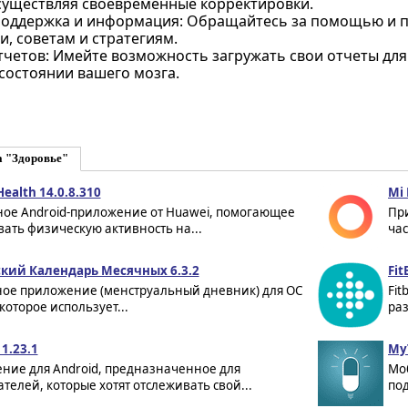
существляя своевременные корректировки.
поддержка и информация: Обращайтесь за помощью и по
, советам и стратегиям.
отчетов: Имейте возможность загружать свои отчеты дл
 состоянии вашего мозга.
а "Здоровье"
ealth 14.0.8.310
Mi 
ое Android-приложение от Huawei, помогающее
Пр
ать физическую активность на...
час
ский Календарь Месячных 6.3.2
Fit
ное приложение (менструальный дневник) для ОС
Fit
 которое использует...
раз
 1.23.1
My
ние для Android, предназначенное для
Мо
телей, которые хотят отслеживать свой...
под