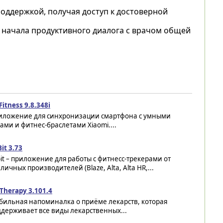
ддержкой, получая доступ к достоверной
я начала продуктивного диалога с врачом общей
Fitness 9.8.348i
иложение для синхронизации смартфона с умными
ами и фитнес-браслетами Xiaomi....
Bit 3.73
bit – приложение для работы с фитнесс-трекерами от
личных производителей (Blaze, Alta, Alta HR,...
Therapy 3.101.4
бильная напоминалка о приёме лекарств, которая
держивает все виды лекарственных...