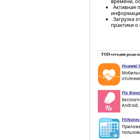
времени, о
Активная 
информации
Загрузка 
практики о
ТОП-сегодня раздел
Huawei H
Мобильн
отслежив
Flo Жен
Бесплат
Android,
FitNotes
Приложе
пользова