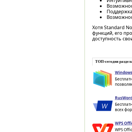
Интуитивн
Возможнос
Поддержка 
Возможнос
Хотя Standard N
функций, его пр
доступность свои
ТОП-сегодня раздел
Windows 
Бесплат
позволя
RusWord
Бесплат
всех фор
WPS Offi
WPS Offi