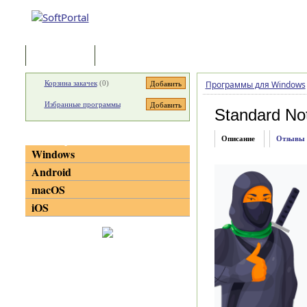
Программы
Статьи
Корзина закачек
(
0
)
Программы для Windows
Избранные программы
Standard No
Категории
Описание
Отзывы
Windows
Android
macOS
iOS