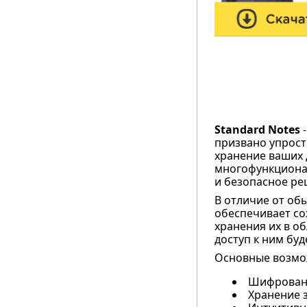
Standard Notes
-
призвано упрост
хранение ваших 
многофункционал
и безопасное ре
В отличие от об
обеспечивает с
хранения их в об
доступ к ним буд
Основные возмож
Шифровани
Хранение з