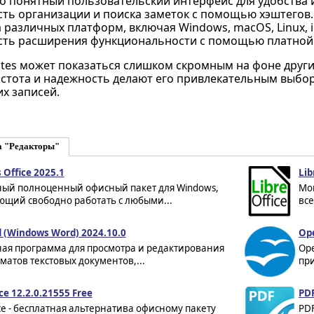
о понятный пользовательский интерфейс для удобства 
ть организации и поиска заметок с помощью хэштегов.
различных платформ, включая Windows, macOS, Linux, i
ть расширения функциональности с помощью платной 
otes может показаться слишком скромным на фоне дру
остота и надежность делают его привлекательным выборо
х записей.
а "Редакторы"
Office 2025.1
Lib
ный полноценный офисный пакет для Windows,
Мо
ющий свободно работать с любыми...
все
 (Windows Word) 2024.10.0
Ope
ная программа для просмотра и редактирования
Ope
матов текстовых документов,...
при
ce 12.2.0.21555 Free
PDF
ce - бесплатная альтернатива офисному пакету
PD