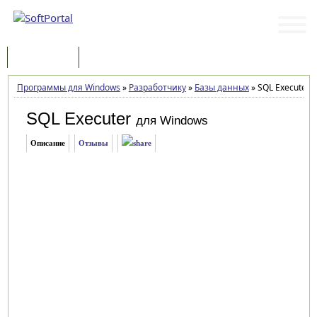
Программы
Статьи
Программы для Windows
»
Разработчику
»
Базы данных
»
SQL Executer 1
SQL Executer
для Windows
Описание
Отзывы