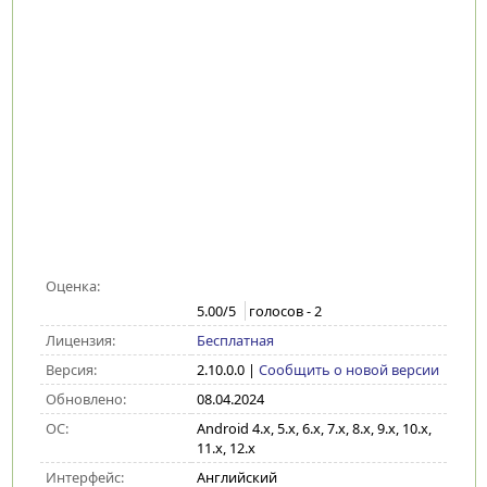
Оценка:
5.00
/5
голосов -
2
Лицензия:
Бесплатная
Версия:
2.10.0.0
|
Сообщить о новой версии
Обновлено:
08.04.2024
ОС:
Android 4.x, 5.x, 6.x, 7.x, 8.x, 9.x, 10.x,
11.x, 12.x
Интерфейс:
Английский