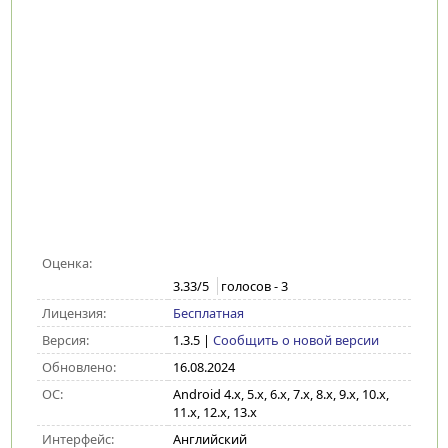
Оценка:
3.33
/5
голосов -
3
Лицензия:
Бесплатная
Версия:
1.3.5
|
Сообщить о новой версии
Обновлено:
16.08.2024
ОС:
Android 4.x, 5.x, 6.x, 7.x, 8.x, 9.x, 10.x,
11.x, 12.x, 13.x
Интерфейс:
Английский