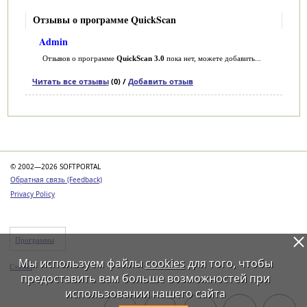
Отзывы о программе QuickScan
Admin
Отзывов о программе
QuickScan 3.0
пока нет, можете добавить...
Читать все отзывы
(0) /
Добавить отзыв
Категории
© 2002—2026 SOFTPORTAL
Обратная связь (Feedback)
Privacy Policy
Программы
Мы используем файлы
cookies
для того, чтобы
Статьи
предоставить вам больше возможностей при
использовании нашего сайта