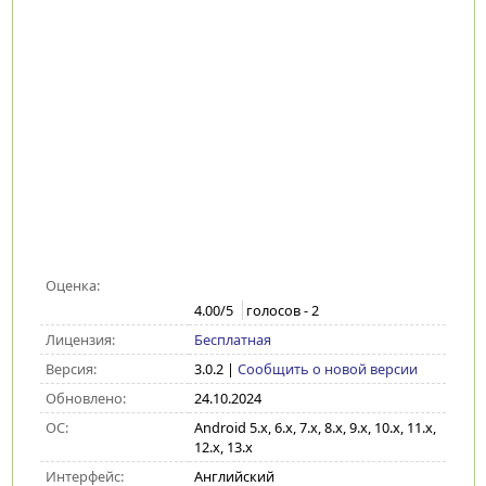
Оценка:
4.00
/5
голосов -
2
Лицензия:
Бесплатная
Версия:
3.0.2
|
Сообщить о новой версии
Обновлено:
24.10.2024
ОС:
Android 5.x, 6.x, 7.x, 8.x, 9.x, 10.x, 11.x,
12.x, 13.x
Интерфейс:
Английский