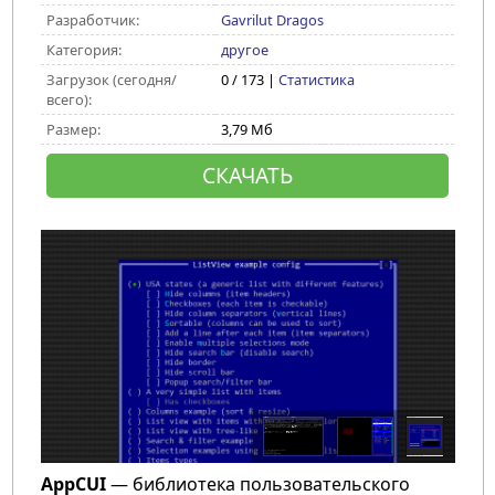
Разработчик:
Gavrilut Dragos
Категория:
другое
Загрузок (сегодня/
0 / 173 |
Статистика
всего):
Размер:
3,79 Мб
СКАЧАТЬ
AppCUI
— библиотека пользовательского