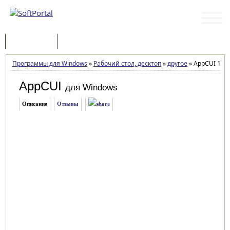
Программы
Статьи
Программы для Windows
»
Рабочий стол, десктоп
»
другое
»
AppCUI 1.23
AppCUI
для Windows
Описание
Отзывы