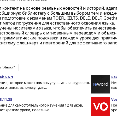
 контент на основе реальных новостей и историй, адап
обширную библиотеку с большим выбором тем и ежед
 подготовке к экзаменам TOEFL, IELTS, DELE, DELF, Goethe 
 метод погружения для естественного освоения языка.
вучены носителями языка, чтобы обеспечить качествен
встроенный словарь с мгновенным переводом и объясн
 грамматические подсказки в каждом уроке для практич
систему флеш-карт и повторений для эффективного зап
а "Языки"
ak 6.6.9
ReW
ние, которое может помочь улучшить ваш уровень
Не
ого языка, используя для...
язы
 3.11.35
Vos
ние для самостоятельного изучения 12 языков,
По
ет краткие уроки, полезные...
уро