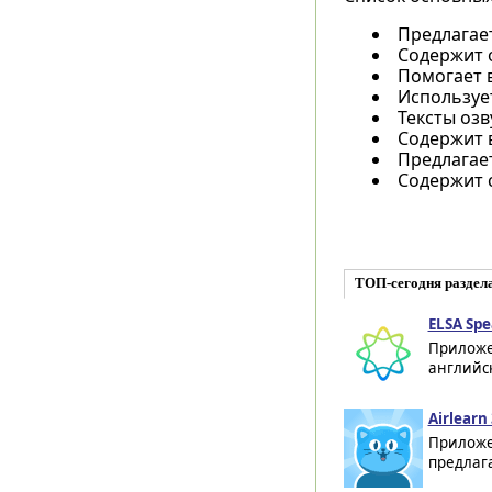
Предлагает
Содержит 
Помогает в
Использует
Тексты оз
Содержит 
Предлагает
Содержит 
ТОП-сегодня раздел
ELSA Spe
Приложе
английск
Airlearn
Приложе
предлага