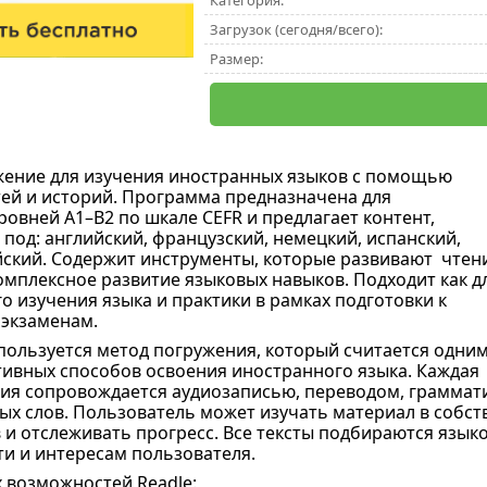
Категория:
Загрузок (сегодня/всего):
Размер:
ение для изучения иностранных языков с помощью
ей и историй. Программа предназначена для
ровней A1–B2 по шкале CEFR и предлагает контент,
под: английский, французский, немецкий, испанский,
йский. Содержит инструменты, которые развивают чтен
омплексное развитие языковых навыков. Подходит как д
о изучения языка и практики в рамках подготовки к
экзаменам.
пользуется метод погружения, который считается одним
ивных способов освоения иностранного языка. Каждая
рия сопровождается аудиозаписью, переводом, граммат
ых слов. Пользователь может изучать материал в собст
и отслеживать прогресс. Все тексты подбираются язык
и и интересам пользователя.
 возможностей Readle: