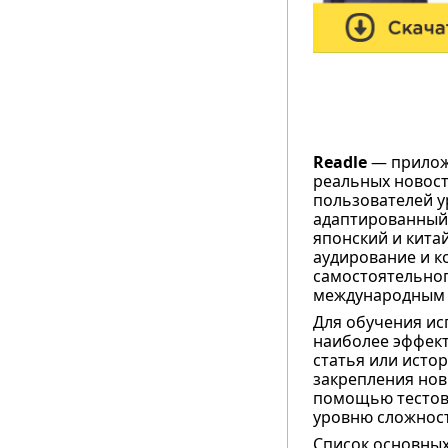
Readle
— прилож
реальных новост
пользователей у
адаптированный 
японский и кита
аудирование и к
самостоятельног
международным 
Для обучения ис
наиболее эффект
статья или исто
закрепления нов
помощью тестов 
уровню сложност
Список основных