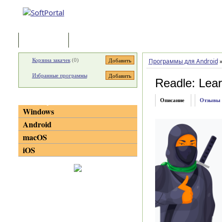
Программы
Статьи
Корзина закачек
(
0
)
Программы для Android
Избранные программы
Readle: Lea
Категории
Описание
Отзывы
Windows
Android
macOS
iOS