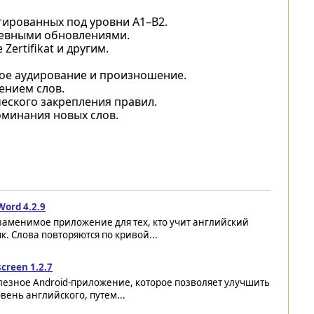
тированных под уровни A1–B2.
невными обновлениями.
Zertifikat и другим.
ное аудирование и произношение.
ением слов.
еского закрепления правил.
оминания новых слов.
ord 4.2.9
заменимое приложение для тех, кто учит английский
к. Слова повторяются по кривой...
creen 1.2.7
лезное Android-приложение, которое позволяет улучшить
вень английского, путем...