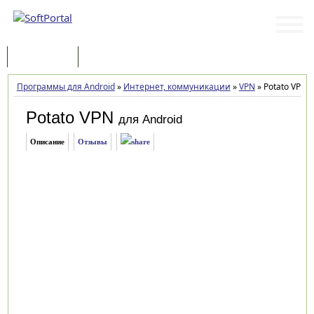
Программы
Статьи
Программы для Android
»
Интернет, коммуникации
»
VPN
»
Potato VPN 6
Potato VPN
для Android
Описание
Отзывы