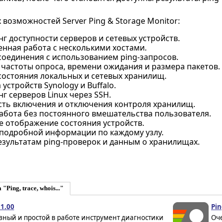
возможностей Server Ping & Storage Monitor:
 доступности серверов и сетевых устройств.
нная работа с несколькими хостами.
соединения с использованием ping-запросов.
 частоты опроса, времени ожидания и размера пакетов.
состояния локальных и сетевых хранилищ.
устройств Synology и Buffalo.
 серверов Linux через SSH.
ть включения и отключения контроля хранилищ.
абота без постоянного вмешательства пользователя.
е отображение состояния устройств.
подробной информации по каждому узлу.
езультатам ping-проверок и данным о хранилищах.
Ping, trace, whois..."
1.00
Pin
вный и простой в работе инструмент диагностики
Оче