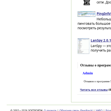
сети. До
PingInfo
Небольш
пинговать большое 
посмотреть результа
LanSpy 2.0.
LanSpy — эт
получить р
Отзывы о программ
Admin
Отзывов о программе
Читать все отзывы
(0
© 2002—2026 SOFTPORTAL
О проекте
|
Обратная связь (Feedback)
|
ЧАВО
|
Priv