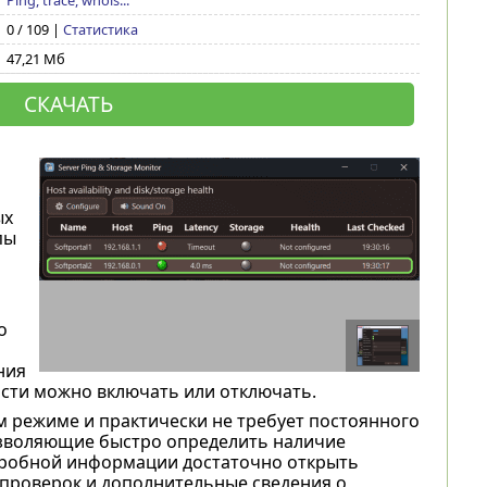
Ping, trace, whois...
0 / 109 |
Статистика
47,21 Мб
СКАЧАТЬ
ых
пы
о
ния
сти можно включать или отключать.
 режиме и практически не требует постоянного
озволяющие быстро определить наличие
дробной информации достаточно открыть
-проверок и дополнительные сведения о