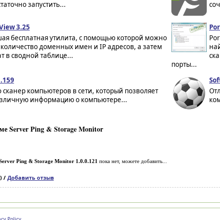
статочно запустить...
соч
View 3.25
Por
ая бесплатная утилита, с помощью которой можно
Por
количество доменных имен и IP адресов, а затем
най
т в сводной таблице...
ск
порты...
1.159
Sof
о сканер компьютеров в сети, который позволяет
Отл
азличную информацию о компьютере...
ком
е Server Ping & Storage Monitor
Server Ping & Storage Monitor 1.0.0.121
пока нет, можете добавить...
) /
Добавить отзыв
acy Policy