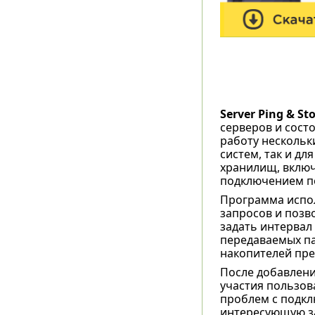
Server Ping & St
серверов и сост
работу нескольк
систем, так и д
хранилищ, включа
подключением п
Программа испол
запросов и позв
задать интервал
передаваемых па
накопителей пре
После добавлени
участия пользов
проблем с подк
интересующую за