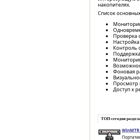
накопителях.
Список основных 
Мониторинг
Одновреме
Проверка 
Настройка
Контроль 
Поддержка 
Мониторинг
Возможнос
Фоновая р
Визуально
Просмотр 
Доступ к р
ТОП-сегодня раздела "
WinMTR 
Портати