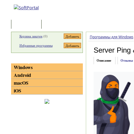
Программы
Статьи
Корзина закачек
(
0
)
Программы для Windows
Избранные программы
Server Ping 
Категории
Описание
Отзывы
Windows
Android
macOS
iOS