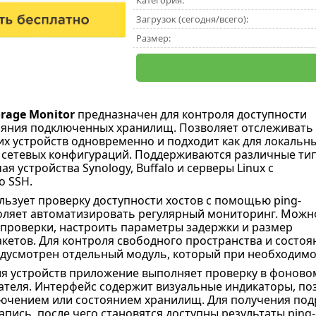
Категория:
Загрузок (сегодня/всего):
Размер:
orage Monitor
предназначен для контроля доступности
ояния подключенных хранилищ. Позволяет отслеживать
их устройств одновременно и подходит как для локальн
ля сетевых конфигураций. Поддерживаются различные ти
я устройства Synology, Buffalo и серверы Linux с
о SSH.
ьзует проверку доступности хостов с помощью ping-
оляет автоматизировать регулярный мониторинг. Можн
 проверки, настроить параметры задержки и размер
кетов. Для контроля свободного пространства и состоя
дусмотрен отдельный модуль, который при необходимо
я устройств приложение выполняет проверку в фоновом
ателя. Интерфейс содержит визуальные индикаторы, п
лючением или состоянием хранилищ. Для получения по
пись, после чего становятся доступны результаты ping