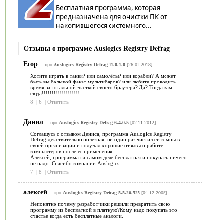
Бесплатная программа, которая
предназначена для очистки ПК от
накопившегося системного...
Отзывы о программе Auslogics Registry Defrag
Егор
про
Auslogics Registry Defrag 11.0.1.0
[26-01-2018]
Хотите играть в танки? или самолёты? или корабли? А может
быть вы большой фанат мультибаров? или любите проводить
время за тотальной чисткой своего браузера? Да? Тогда вам
сюда!!!!!!!!!!!!!!!!!!!
8
|
6
|
Ответить
Данил
про
Auslogics Registry Defrag 6.4.0.5
[02-11-2012]
Соглашусь с отзывом Дениса, программа Auslogics Registry
Defrag действительно полезная, ни один раз чистил ей компы в
своей организации и получал хорошие отзывы о работе
компьютеров после ее применения.
Алексей, программа на самом деле бесплатная и покупать ничего
не надо. Спасибо компании Auslogics.
7
|
8
|
Ответить
алексей
про
Auslogics Registry Defrag 5.5.20.525
[04-12-2009]
Непонятно почему разработчики решили превратить свою
программу из бесплатной в платную?Кому надо покупать это
счастье когда есть бесплатные аналоги.