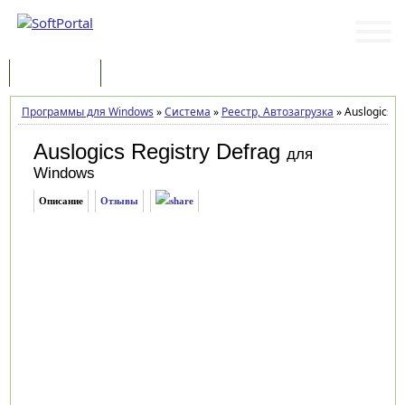
Программы
Статьи
Программы для Windows
»
Система
»
Реестр, Автозагрузка
»
Auslogics Re
Auslogics Registry Defrag
для
Windows
Описание
Отзывы