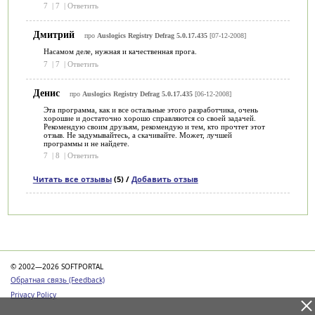
7
|
7
|
Ответить
Дмитрий
про
Auslogics Registry Defrag 5.0.17.435
[07-12-2008]
Насамом деле, нужная и качественная прога.
7
|
7
|
Ответить
Денис
про
Auslogics Registry Defrag 5.0.17.435
[06-12-2008]
Эта программа, как и все остальные этого разработчика, очень
хорошие и достаточно хорошо справляются со своей задачей.
Рекомендую своим друзьям, рекомендую и тем, кто прочтет этот
отзыв. Не задумывайтесь, а скачивайте. Может, лучшей
программы и не найдете.
7
|
8
|
Ответить
Читать все отзывы
(5) /
Добавить отзыв
Категории
© 2002—2026 SOFTPORTAL
Обратная связь (Feedback)
Privacy Policy