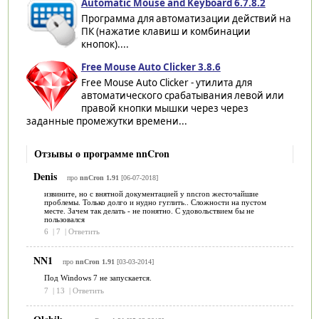
Automatic Mouse and Keyboard 6.7.8.2
Программа для автоматизации действий на
ПК (нажатие клавиш и комбинации
кнопок)....
Free Mouse Auto Clicker 3.8.6
Free Mouse Auto Clicker - утилита для
автоматического срабатывания левой или
правой кнопки мышки через через
заданные промежутки времени...
Отзывы о программе nnCron
Denis
про
nnCron 1.91
[06-07-2018]
извините, но с внятной документацией у nncron жесточайшие
проблемы. Только долго и нудно гуглить.. Сложности на пустом
месте. Зачем так делать - не понятно. С удовольствием бы не
пользовался
6
|
7
|
Ответить
NN1
про
nnCron 1.91
[03-03-2014]
Под Windows 7 не запускается.
7
|
13
|
Ответить