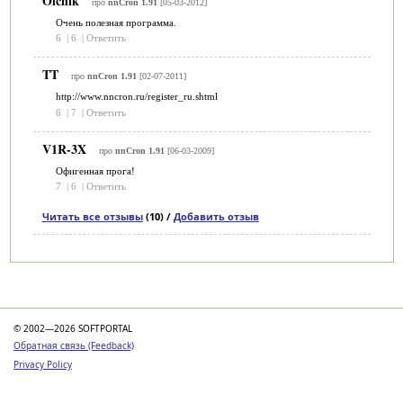
Olchik
про
nnCron 1.91
[05-03-2012]
Очень полезная программа.
6
|
6
|
Ответить
TT
про
nnCron 1.91
[02-07-2011]
http://www.nncron.ru/register_ru.shtml
6
|
7
|
Ответить
V1R-3X
про
nnCron 1.91
[06-03-2009]
Офигенная прога!
7
|
6
|
Ответить
Читать все отзывы
(10) /
Добавить отзыв
Категории
© 2002—2026 SOFTPORTAL
Обратная связь (Feedback)
Privacy Policy