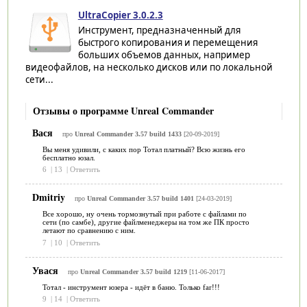
UltraCopier 3.0.2.3
Инструмент, предназначенный для
быстрого копирования и перемещения
больших объемов данных, например
видеофайлов, на несколько дисков или по локальной
сети...
Отзывы о программе Unreal Commander
Вася
про
Unreal Commander 3.57 build 1433
[20-09-2019]
Вы меня удивили, с каких пор Тотал платный? Всю жизнь его
бесплатно юзал.
6
|
13
|
Ответить
Dmitriy
про
Unreal Commander 3.57 build 1401
[24-03-2019]
Все хорошо, ну очень тормознутый при работе с файлами по
сети (по самбе), другие файлменеджеры на том же ПК просто
летают по сравнению с ним.
7
|
10
|
Ответить
Увася
про
Unreal Commander 3.57 build 1219
[11-06-2017]
Тотал - инструмент юзера - идёт в баню. Только far!!!
9
|
14
|
Ответить