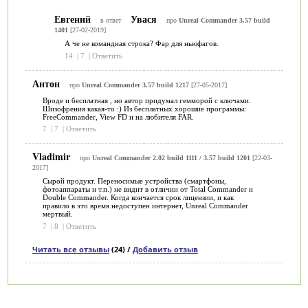
Евгений
Увася
в ответ
про
Unreal Commander 3.57 build
1401
[27-02-2019]
А че не командная строка? Фар для ньюфагов.
14
|
7
|
Ответить
Антон
про
Unreal Commander 3.57 build 1217
[27-05-2017]
Вроде и бесплатная , но автор придумал гемморой с ключами.
Шизофрения какая-то :) Из бесплатных хорошие программы:
FreeCommander, View FD и на любителя FAR.
7
|
7
|
Ответить
Vladimir
про
Unreal Commander 2.02 build 1111 / 3.57 build 1201
[22-03-
2017]
Сырой продукт. Переносимые устройства (смартфоны,
фотоаппараты и т.п.) не видит в отличии от Total Commander и
Double Commander. Когда кончается срок лицензии, и как
правило в это время недоступен интернет, Unreal Commander
мертвый.
7
|
8
|
Ответить
Читать все отзывы
(24) /
Добавить отзыв
Категории