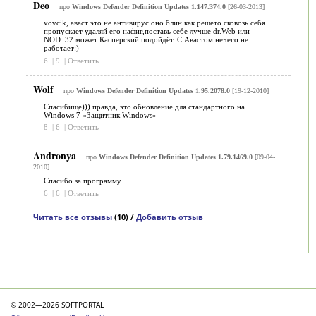
Deo
про
Windows Defender Definition Updates 1.147.374.0
[26-03-2013]
vovcik, аваст это не антивирус оно блин как решето сковозь себя
пропускает удаляй его нафиг,поставь себе лучше dr.Web или
NOD. 32 может Касперский подойдёт. С Авастом нечего не
работает:)
6
|
9
|
Ответить
Wolf
про
Windows Defender Definition Updates 1.95.2078.0
[19-12-2010]
Спасибище))) правда, это обновление для стандартного на
Windows 7 «Защитник Windows»
8
|
6
|
Ответить
Andronya
про
Windows Defender Definition Updates 1.79.1469.0
[09-04-
2010]
Спасибо за программу
6
|
6
|
Ответить
Читать все отзывы
(10) /
Добавить отзыв
Категории
© 2002—2026 SOFTPORTAL