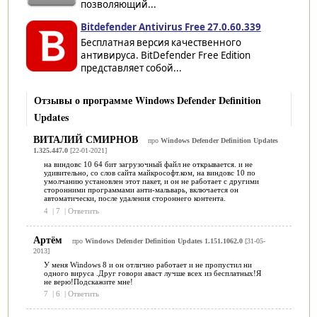
позволяющий...
Bitdefender Antivirus Free 27.0.60.339
Бесплатная версия качественного
антивируса. BitDefender Free Edition
представляет собой...
Отзывы о программе Windows Defender Definition
Updates
ВИТАЛИЙ СМИРНОВ
про
Windows Defender Definition Updates
1.325.447.0
[22-01-2021]
на виндовс 10 64 бит загрузочный файл не открывается. и не
удивительно, со слов сайта майкрософт.ком, на виндовс 10 по
умолчанию установлен этот пакет, и он не работает с другими
сторонними программами анти-мальварь, включается он
автоматически, после удаления стороннего контента.
4
|
7
|
Ответить
Артём
про
Windows Defender Definition Updates 1.151.1062.0
[31-05-
2013]
У меня Windows 8 и он отлично работает и не пропустил ни
одного вируса .Друг говори аваст лучше всех из бесплатных!Я
не верю!Подскажите мне!
7
|
6
|
Ответить