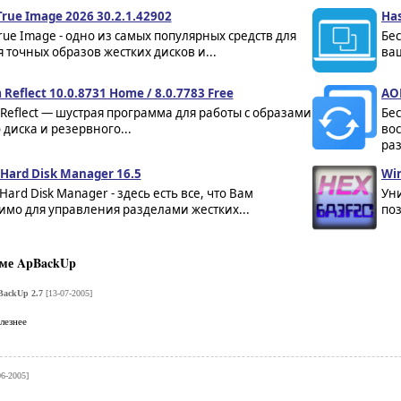
True Image 2026 30.2.1.42902
Has
True Image - одно из самых популярных средств для
Бе
 точных образов жестких дисков и...
ваш
Reflect 10.0.8731 Home / 8.0.7783 Free
AOM
Reflect — шустрая программа для работы с образами
Бе
 диска и резервного...
вос
раз
Hard Disk Manager 16.5
Wi
Hard Disk Manager - здесь есть все, что Вам
Уни
имо для управления разделами жестких...
поз
ме ApBackUp
ackUp 2.7
[13-07-2005]
лезнее
06-2005]