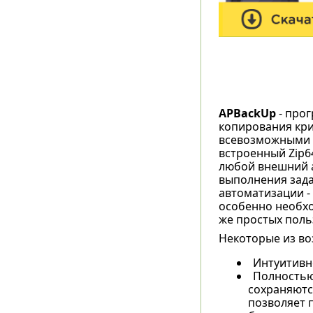
APBackUp
- прог
копирования кри
всевозможными 
встроенный Zip6
любой внешний а
выполнения зада
автоматизации -
особенно необхо
же простых поль
Некоторые из во
Интуитивн
Полностью
сохраняются
позволяет 