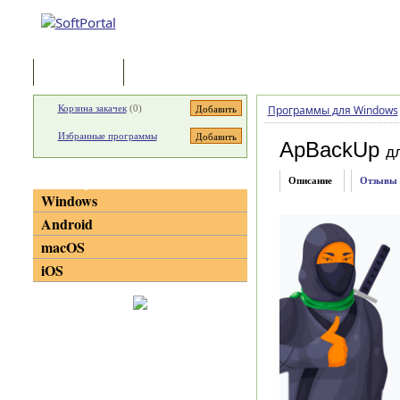
Программы
Статьи
Корзина закачек
(
0
)
Программы для Windows
Избранные программы
ApBackUp
д
Категории
Описание
Отзывы
Windows
Android
macOS
iOS