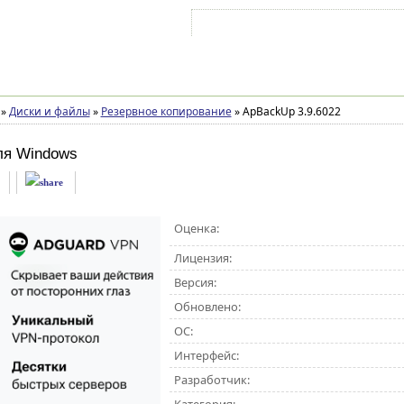
Войти на аккаунт
Зарегистрироваться
»
Диски и файлы
»
Резервное копирование
»
ApBackUp 3.9.6022
ля Windows
Оценка:
Лицензия:
Версия:
Обновлено:
ОС:
Интерфейс:
Разработчик: