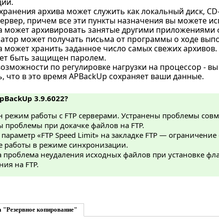
ции.
ранения архива может служить как локальный диск, CD-R
 сервер, причем все эти пункты назначения вы можете и
 может архивировать занятые другими приложениями
атор может получать письма от программы о ходе выпо
 может хранить заданное число самых свежих архивов.
ет быть защищен паролем.
озможности по регулировке нагрузки на процессор - вы
, что в это время APBackUp сохраняет ваши данные.
ApBackUp 3.9.6022?
н режим работы с FTP серверами. Устранены проблемы совм
ы проблемы при докачке файлов на FTP.
параметр «FTP Speed Limit» на закладке FTP — ограничение 
е работы в режиме синхронизации.
а проблема неудаления исходных файлов при установке фл
ия на FTP.
 "Резервное копирование"