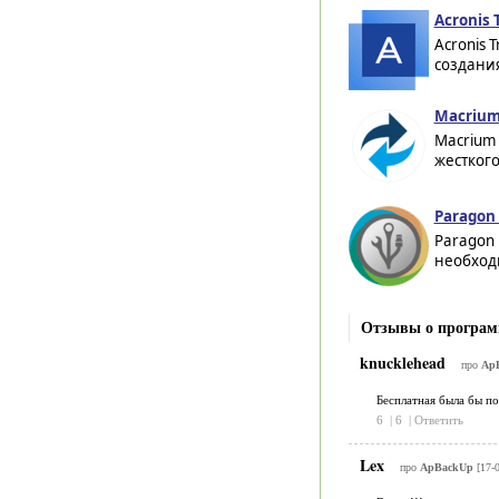
Acronis 
Acronis 
создания
Macrium 
Macrium 
жесткого
Paragon 
Paragon 
необход
Отзывы о програм
knucklehead
про
ApB
Бесплатная была бы по
6
|
6
|
Ответить
Lex
про
ApBackUp
[17-