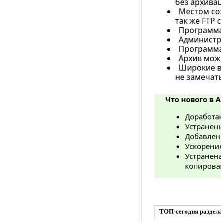
без архива
Местом сох
так же FTP
Программа
Администр
Программа
Архив мож
Широкие в
не замечать
Что нового в 
Доработа
Устранен
Добавлен 
Ускорени
Устранен
копирован
ТОП-сегодня раздела