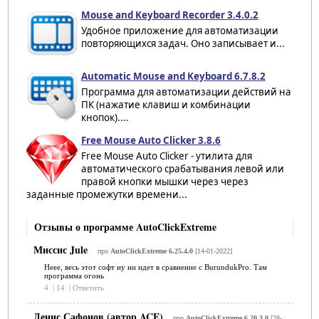
Mouse and Keyboard Recorder 3.4.0.2
Удобное приложение для автоматизации
повторяющихся задач. Оно записывает и...
Automatic Mouse and Keyboard 6.7.8.2
Программа для автоматизации действий на
ПК (нажатие клавиш и комбинации
кнопок)....
Free Mouse Auto Clicker 3.8.6
Free Mouse Auto Clicker - утилита для
автоматического срабатывания левой или
правой кнопки мышки через через
заданные промежутки времени...
Отзывы о программе AutoClickExtreme
Миссис Jule
про
AutoClickExtreme 6.25.4.0
[14-01-2022]
Неее, весь этот софт ну ни идет в сравнение с BurundukPro. Там
программа огонь
4
|
14
|
Ответить
Денис Сафонов (автор ACE)
про
AutoClickExtreme 6.20.3.0
[28-