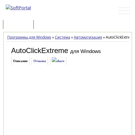
Программы
Статьи
Программы для Windows
»
Система
»
Автоматизация
»
AutoClickExtreme
AutoClickExtreme
для Windows
Описание
Отзывы