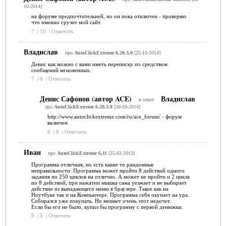
10-2014]
на форуме предпочтительней, но он пока отключен - проверяю
что именно грузит мой сайт.
7
|
10
|
Ответить
Владислав
про
AutoClickExtreme 6.20.3.0
[25-10-2014]
Денис как можно с вами иметь переписку по средством
сообщений мгновенных.
7
|
6
|
Ответить
Денис Сафонов (автор ACE)
Владислав
в ответ
про
AutoClickExtreme 6.20.3.0
[30-10-2014]
http://www.autoclickextreme.com/ru/ace_forum/ - форум
включен
6
|
8
|
Ответить
Иван
про
AutoClickExtreme 6.11
[25-02-2013]
Программа отличная, но есть какие то рандомные
неправильности. Программа может пройти 8 действий одного
задания по 250 циклов на отлично. А может не пройти и 2 цикла
по 8 действий, при нажатии мышка сама уезжает и не выбирает
действие из выпадающего меню в браузере. Такое как на
Ноутбуке так и на Компьютере. Программа себя окупает на ура.
Собирался уже покупать. Но мешает очень этот недочет.
Если бы его не было, купил бы программу с первой денюжки.
8
|
8
|
Ответить