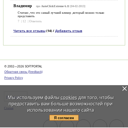
Владимир
про
AutoClickExtreme 6.11
[04-02-2013]
Считаю ,что это самый лучший кликер ,который можно только
представить
7
|
12
|
Ответить
Читать все отзывы
(14) /
Добавить отзыв
Категории
© 2002—2026 SOFTPORTAL
Обратная связь (Feedback)
Privacy Policy
Мы используем файлы
cookies
для того, чтобы
Программы
предоставить вам больше возможностей при
Статьи
использовании нашего сайта