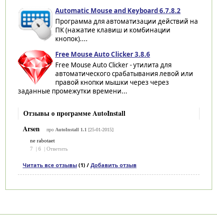
Automatic Mouse and Keyboard 6.7.8.2
Программа для автоматизации действий на
ПК (нажатие клавиш и комбинации
кнопок)....
Free Mouse Auto Clicker 3.8.6
Free Mouse Auto Clicker - утилита для
автоматического срабатывания левой или
правой кнопки мышки через через
заданные промежутки времени...
Отзывы о программе AutoInstall
Arsen
про
AutoInstall 1.1
[25-01-2015]
ne rabotaet
7
|
6
|
Ответить
Читать все отзывы
(1) /
Добавить отзыв
Категории