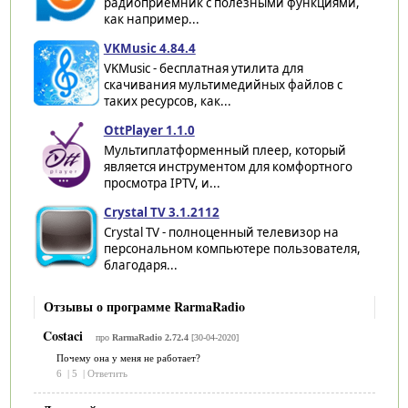
радиоприемник с полезными функциями,
как например...
VKMusic 4.84.4
VKMusic - бесплатная утилита для
скачивания мультимедийных файлов с
таких ресурсов, как...
OttPlayer 1.1.0
Мультиплатформенный плеер, который
является инструментом для комфортного
просмотра IPTV, и...
Crystal TV 3.1.2112
Crystal TV - полноценный телевизор на
персональном компьютере пользователя,
благодаря...
Отзывы о программе RarmaRadio
Costaci
про
RarmaRadio 2.72.4
[30-04-2020]
Почему она у меня не работает?
6
|
5
|
Ответить