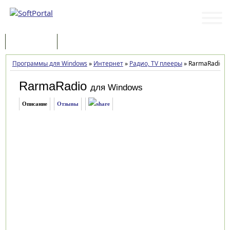
Программы
Статьи
Программы для Windows
»
Интернет
»
Радио, TV плееры
»
RarmaRadio 2.
RarmaRadio
для Windows
Описание
Отзывы