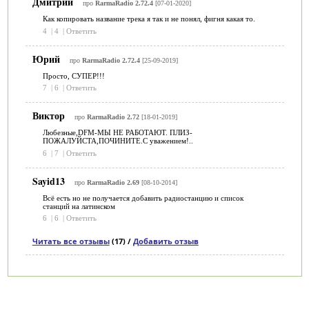
Дмитрий
про
RarmaRadio 2.72.4
[07-01-2020]
Как копировать название трека я так и не понял, фигня какая то.
4
|
4
|
Ответить
Юрий
про
RarmaRadio 2.72.4
[25-09-2019]
Просто, СУПЕР!!!
7
|
6
|
Ответить
Виктор
про
RarmaRadio 2.72
[18-01-2019]
Любезные,DFM-МЫ НЕ РАБОТАЮТ. ПЛИЗ-
ПОЖАЛУЙСТА,ПОЧИНИТЕ.С уважением!..
6
|
7
|
Ответить
Sayid13
про
RarmaRadio 2.69
[08-10-2014]
Всё есть но не получается добавить радиостанцию и список
станций на латинском
6
|
6
|
Ответить
Читать все отзывы
(17) /
Добавить отзыв
Категории