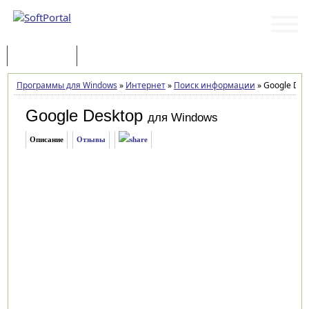
Программы
Статьи
Программы для Windows
»
Интернет
»
Поиск информации
»
Google Desk
Google Desktop
для Windows
Описание
Отзывы