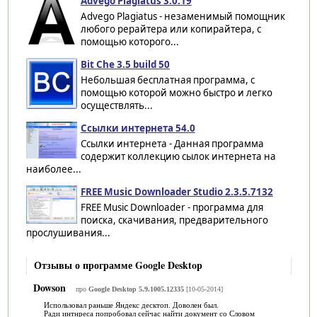
Advego Plagiatus 3.0.19
Advego Plagiatus - незаменимый помощник
любого рерайтера или копирайтера, с
помощью которого...
Bit Che 3.5 build 50
Небольшая бесплатная программа, с
помощью которой можно быстро и легко
осуществлять...
Ссылки интернета 54.0
Ссылки интернета - Данная программа
содержит коллекцию сылок интернета на
наиболее...
FREE Music Downloader Studio 2.3.5.7132
FREE Music Downloader - программа для
поиска, скачивания, предварительного
прослушивания...
Отзывы о программе Google Desktop
Dowson
про
Google Desktop 5.9.1005.12335
[10-05-2014]
Использовал раньше Яндекс десктоп. Доволен был.
Ради интнреса попробовал сейчас найти документ со Словом