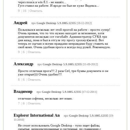
через поиск в win 8.1 - не нашёл...
Гугл ставил на работе. И вроде он был не хуже Яндекса...
9
|
16
|
Ответить
Андрей
про
Google Desktop 5.9.1005.12335
[18-12-2012]
Пользовался несколько лет этой прогой на работе - просто супер!
Очень привык, что то что нужно находит за мгновение, хотя
документов несколько сот гигобайт. Администратор СУКА три
дня назад, пока я был в отгуле эту прогу грохнул(козел). Вот
теперь ее скачаю и всеми правдами неправдами буду ставить на
свой комп. Очень удобная прога и всегда под рукой. Рекомендую.
9
|
6
|
Ответить
Александр
про
Google Desktop 5.9.1005.12335
[11-09-2012]
Просто отличная прога!!! 2 раза Ctrl, три буквы документа и он
уже открыт))) Очень удобно!!!
8
|
6
|
Ответить
Владимир
про
Google Desktop 5.9.1005.12335
[17-12-2011]
отличная софтина, несколько лет юзаю.
7
|
6
|
Ответить
Explorer International An
про
Google Desktop 5.9.1005.12335
[19-
11-2010]
Не стоит использовать Google Desktop - тупо ищет файлы,
скрытые, неиндексированные и системные, по сравнению с