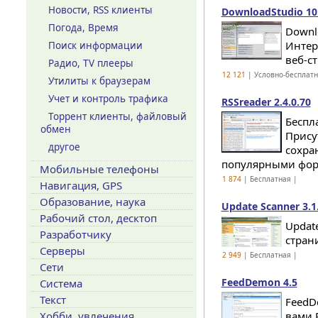
Новости, RSS клиенты
DownloadStudio 10.
Погода, Время
Downl
Интер
Поиск информации
веб-ст
Радио, TV плееры
12 121
| Условно-бесплат
Утилиты к браузерам
Учет и контроль трафика
RSSreader 2.4.0.70
Торрент клиенты, файловый
Беспл
обмен
Прису
другое
сохра
популярными форм
Мобильные телефоны
1 874
| Бесплатная |
Навигация, GPS
Образование, наука
Update Scanner 3.1.
Рабочий стол, десктоп
Updat
Разработчику
страни
Серверы
2 949
| Бесплатная |
Сети
FeedDemon 4.5
Система
Текст
FeedD
Хобби, увлечения
вами 