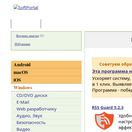
Программы
Статьи
Корзина закачек
(
0
)
Избранные
Категории
Android
Советуем обр
Эта программа н
macOS
Ускоряет систему,
iOS
в 1 клик. Выявля
Windows
Программа - побе
CD/DVD диски
E-Mail
RSS Guard 5.2.3
Web разработчику
Аудио, Звук
Удобн
настр
Безопасность
эффек
Видео