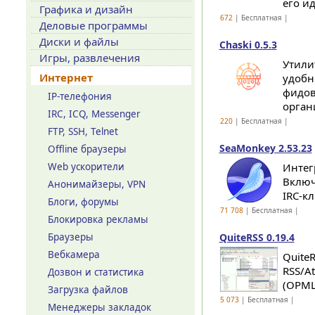
его и
Графика и дизайн
672
| Бесплатная |
Деловые программы
Диски и файлы
Chaski 0.5.3
Игры, развлечения
Утили
Интернет
удобн
фидов
IP-телефония
орган
IRC, ICQ, Messenger
220
| Бесплатная |
FTP, SSH, Telnet
SeaMonkey 2.53.23
Offline браузеры
Web ускорители
Интег
Включ
Анонимайзеры, VPN
IRC-кл
Блоги, форумы
71 708
| Бесплатная |
Блокировка рекламы
Браузеры
QuiteRSS 0.19.4
Вебкамера
Quite
RSS/A
Дозвон и статистика
(OPML
Загрузка файлов
5 073
| Бесплатная |
Менеджеры закладок