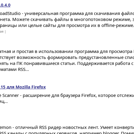
0.4.0
oadStudio - универсальная программа для скачивания файло
нета. Можете скачивать файлы в многопотоковом режиме, 
раницы или целые сайты для просмотра их в offline-режиме.
ная |
атная и простая в использовании программа для просмотра 
тствует возможность формировать предустановленные списк
нять на ПК понравившиеся статьи. Поддерживается работа с
атами RSS...
15 для Mozilla Firefox
e Scanner - расширение для браузера Firefox, которое отсле
ц...
emon - отличный RSS ридер новостных лент. Умеет конвер
RSS каналы с популярных сервисов, например blogger. Пом