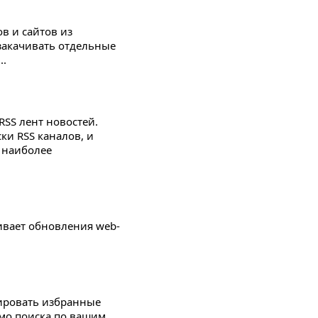
в и сайтов из
закачивать отдельные
..
RSS лент новостей.
и RSS каналов, и
 наиболее
живает обновления web-
тировать избранные
имо поиска по вашим