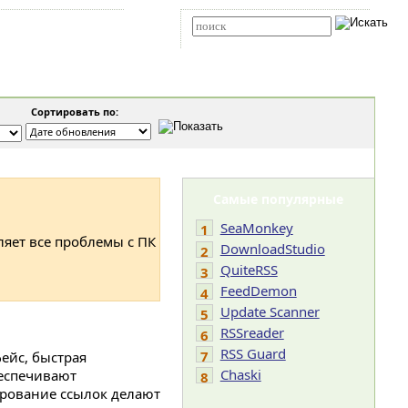
Карта сайта
RSS
Расширенный поиск
Сортировать по:
Самые популярные
SeaMonkey
1
ляет все проблемы с ПК
DownloadStudio
2
QuiteRSS
3
FeedDemon
4
Update Scanner
5
RSSreader
6
RSS Guard
7
ейс, быстрая
Chaski
беспечивают
8
ирование ссылок делают