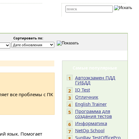
Карта сайта
RSS
Расширенный поиск
Сортировать по:
Самые популярные
Автоэкзамен ПДД
1
ГИБДД
IQ Test
2
ляет все проблемы с ПК
Отличник
3
English Trainer
4
Программа для
5
создания тестов
Информатика
6
NetOp School
7
кий язык. Помогает
SunRav TestOfficePro
8