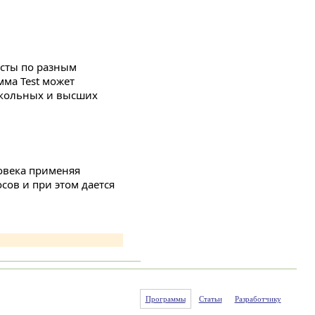
есты по разным
мма Test может
школьных и высших
ловека применяя
сов и при этом дается
Программы
Статьи
Разработчику