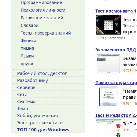
Программирование
Психология личности
Тест космонавта 1
Расписание занятий
Тест 
Теста
Словари
игрово
Тесты, проверка знаний
5 079
| Бесплатная |
Физика
Химия
Экзаменатор ПДД 6
Языки
Экзам
другое
экзам
4 728
| У
Рабочий стол, десктоп
Разработчику
Памятка редактора
Серверы
"Памя
Сети
прави
Система
8 084
| Б
Текст
Хобби, увлечения
ТесТ и РедактоР 2.
Электронные книги
ТесТ и
ТОП-100 для Windows
3 966
| У