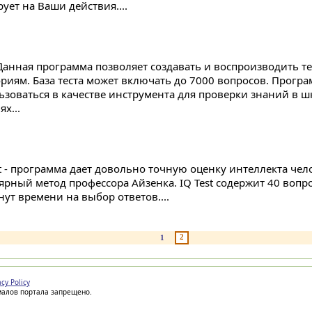
ует на Ваши действия....
- Данная программа позволяет создавать и воспроизводить т
ориям. База теста может включать до 7000 вопросов. Програ
ьзоваться в качестве инструмента для проверки знаний в 
х...
st - программа дает довольно точную оценку интеллекта че
ярный метод профессора Айзенка. IQ Test содержит 40 вопро
нут времени на выбор ответов....
2
1
acy Policy
иалов портала запрещено.