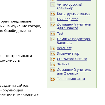
Англо-русский
9
тренажер
Конструктор тестов
10
FSS Plagiator
11
торая представляет
Домашний учитель
12
ых на изучение кокоро,
для 1 класса
нно безобидные на
Test
13
Памятка редактора.
14
Запятые.
VeralTest
15
Экзаменатор
16
ов, контрольных и
Crossword Creator
17
возможность
Знайка
18
Домашний учитель
19
для 2 класса
Тест космонавта
20
создания сайтов.
 - обучающей
авление информации с