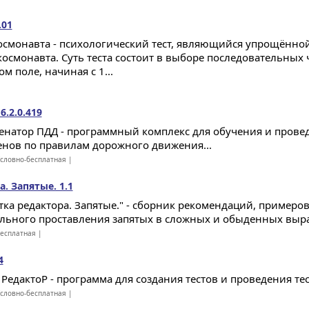
.01
космонавта - психологический тест, являющийся упрощённо
 космонавта. Суть теста состоит в выборе последовательных
м поле, начиная с 1...
.2.0.419
енатор ПДД - программный комплекс для обучения и прове
енов по правилам дорожного движения...
словно-бесплатная |
. Запятые. 1.1
тка редактора. Запятые." - сборник рекомендаций, примеров
льного проставления запятых в сложных и обыденных выраж
есплатная |
4
 РедактоР - программа для создания тестов и проведения тес
словно-бесплатная |