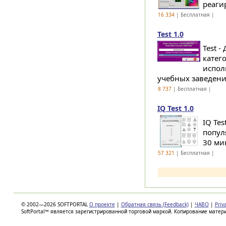
реагир
16 334
| Бесплатная |
Test 1.0
Test 
катег
испол
учебных заведения
8 737
| Бесплатная |
IQ Test 1.0
IQ Te
попул
30 ми
57 321
| Бесплатная |
© 2002—2026 SOFTPORTAL
О проекте
|
Обратная связь (Feedback)
|
ЧАВО
|
Priv
SoftPortal™ является зарегистрированной торговой маркой. Копирование матер