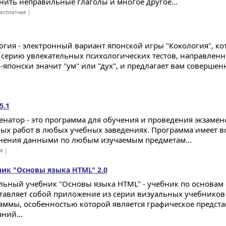
нить неправильные глаголы и многое другое...
есплатная |
огия - электронный вариант японской игры "Кокология", ко
 серию увлекательных психологических тестов, направленн
о-японски значит "ум" или "дух", и предлагает вам соверше
5.1
енатор - это программа для обучения и проведения экзамен
вых работ в любых учебных заведениях. Программа имеет 
нения данными по любым изучаемым предметам...
ая |
ик "Основы языка HTML" 2.0
льный учебник "Основы языка HTML" - учебник по основам 
тавляет собой приложение из серии визуальных учебников
аммы, особенностью которой является графическое предст
ний...