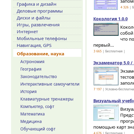
запом
Графика и дизайн
4 326
| Б
Деловые программы
Диски и файлы
Кокология 1.0.0
Игры, развлечения
Кокол
Интернет
собой
Мобильные телефоны
что п
первый...
Навигация, GPS
3 665
| Бесплатная |
Образование, наука
Астрономия
Экзаменатор 5.0 / 
География
Экзам
Законодательство
тесто
запол
Интерактивные самоучители
7 197
| Условно-бесплатн
История
Клавиатурные тренажеры
Визуальный учебн
Компьютер, софт
Визуа
Математика
Предс
прогр
Медицина
помощью карт зна
Обучающий софт
4 676
| Бесплатная |