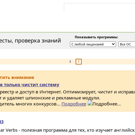
Войти на аккаунт
Зарегистрироваться
Показывать программы:
есты, проверка знаний
2
1
атить внимание
е только чистит систему
 реестр и доступ в Интернет. Оптимизирует, чистит и исправ
ет и удаляет шпионские и рекламные модули.
дитель многих конкурсов...
Подробнее
33
lar Verbs - полезная программа для тех, кто изучает английс