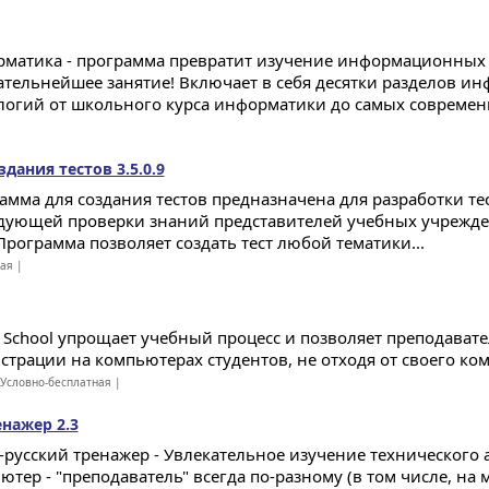
матика - программа превратит изучение информационных 
ательнейшее занятие! Включает в себя десятки разделов 
логий от школьного курса информатики до самых современн
дания тестов 3.5.0.9
амма для создания тестов предназначена для разработки те
дующей проверки знаний представителей учебных учрежд
 Программа позволяет создать тест любой тематики...
ная |
 School упрощает учебный процесс и позволяет преподават
страции на компьютерах студентов, не отходя от своего ком
Условно-бесплатная |
нажер 2.3
-русский тренажер - Увлекательное изучение технического 
ютер - "преподаватель" всегда по-разному (в том числе, на 