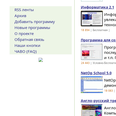
Сервисы
Информатика 2.1
RSS ленты
Инфор
Архив
увлек
Добавить программу
техно
Новые программы
18 894
| Бесплатная |
О проекте
Обратная связь
Программа для соз
Наши кнопки
Прогр
ЧАВО (FAQ)
после
и т.п.
24 443
| Условно-бесплат
NetOp School 5.0
NetOp
демон
18 083
| 
Англо-русский тре
Англо
Компь