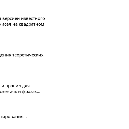
й версией известного
 чисел на квадратном
дения теоретических
 и правил для
ениях и фразах...
тирования...