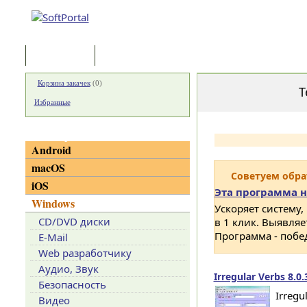
Программы
Статьи
Корзина закачек
(
0
)
Т
Избранные
Категории
Android
macOS
Советуем обр
iOS
Эта программа н
Windows
Ускоряет систему,
CD/DVD диски
в 1 клик. Выявля
Программа - побе
E-Mail
Web разработчику
Аудио, Звук
Irregular Verbs 8.0.
Безопасность
Irregu
Видео