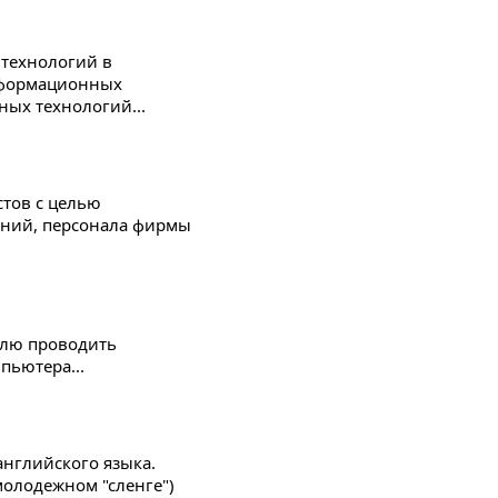
технологий в
информационных
ых технологий...
стов с целью
ений, персонала фирмы
елю проводить
пьютера...
английского языка.
молодежном "сленге")