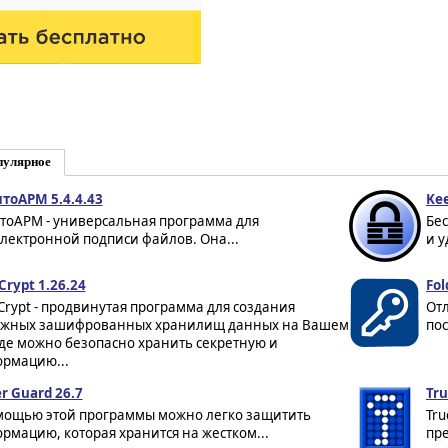
пулярное
тоАРМ 5.4.4.43
Kee
тоАРМ - универсальная программа для
Бе
лектронной подписи файлов. Она...
и у
Crypt 1.26.24
Fol
Crypt - продвинутая программа для создания
От
жных зашифрованных хранилищ данных на Вашем
пос
где можно безопасно хранить секретную и
рмацию...
er Guard 26.7
Tru
мощью этой программы можно легко защитить
Tru
рмацию, которая хранится на жестком...
пр