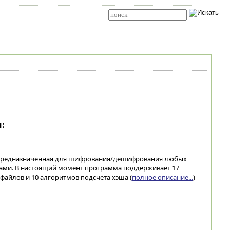
Карта сайта
RSS
Расширенный поиск
:
, предназначенная для шифрования/дешифрования любых
ами. В настоящий момент программа поддерживает 17
айлов и 10 алгоритмов подсчета хэша (
полное описание...
)