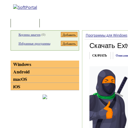
Программы
Статьи
Корзина закачек
(
0
)
Программы для Windows
Избранные программы
Скачать Ext
СКАЧАТЬ
Описани
Категории
Windows
Android
macOS
iOS