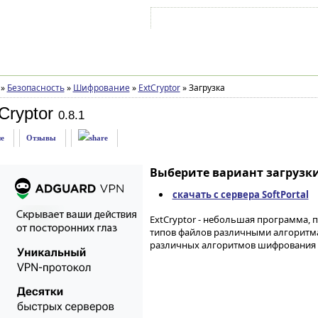
Войти на аккаунт
Зарегистрироваться
»
Безопасность
»
Шифрование
»
ExtCryptor
»
Загрузка
Cryptor
0.8.1
е
Отзывы
Выберите вариант загрузки
скачать с сервера SoftPortal
ExtCryptor - небольшая программа
типов файлов различными алгоритм
различных алгоритмов шифрования ф