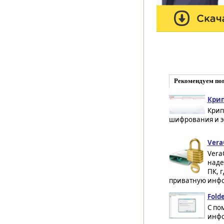
Рекомендуем по
Крип
Крип
шифрования и э
Vera
Vera
наде
ПК, 
приватную инфо
Fold
С по
инфо