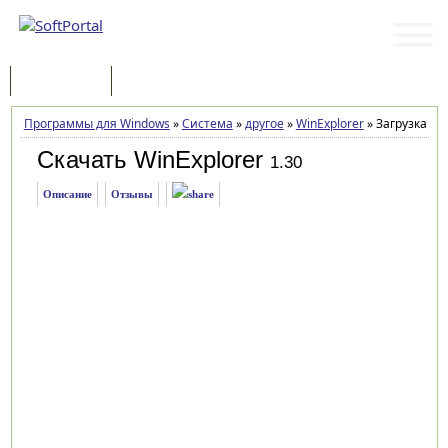
Программы
Статьи
Программы для Windows
»
Система
»
другое
»
WinExplorer
»
Загрузка
Скачать WinExplorer
1.30
Описание
Отзывы