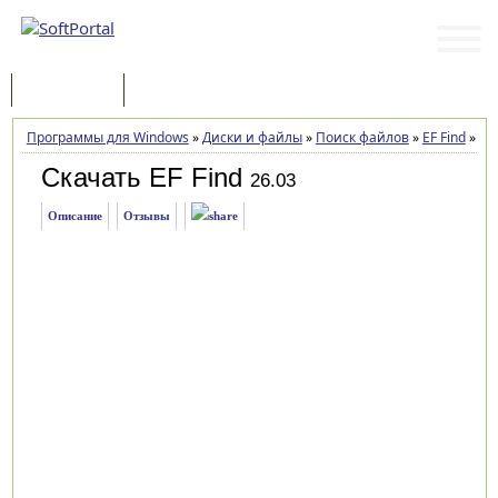
Программы
Статьи
Программы для Windows
»
Диски и файлы
»
Поиск файлов
»
EF Find
»
Заг
Скачать EF Find
26.03
Описание
Отзывы