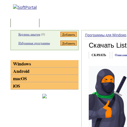
Программы
Статьи
Корзина закачек
(
0
)
Программы для Windows
Избранные программы
Скачать List
СКАЧАТЬ
Описани
Категории
Windows
Android
macOS
iOS