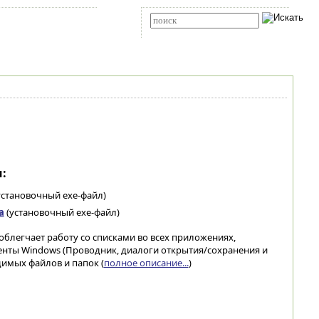
Карта сайта
RSS
Расширенный поиск
:
установочный exe-файл)
а
(установочный exe-файл)
я облегчает работу со списками во всех приложениях,
нты Windows (Проводник, диалоги открытия/сохранения и
димых файлов и папок (
полное описание...
)