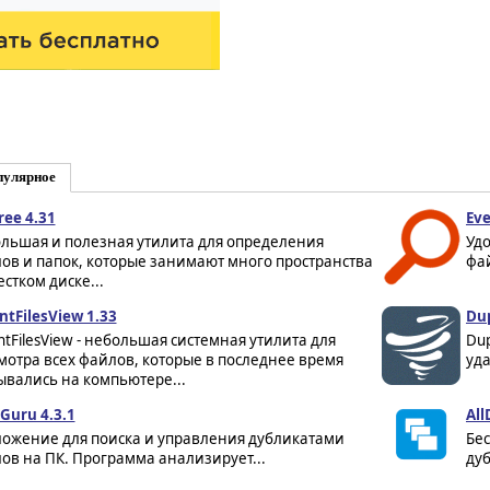
пулярное
ree 4.31
Eve
льшая и полезная утилита для определения
Удо
ов и папок, которые занимают много пространства
фай
естком диске...
ntFilesView 1.33
Dup
ntFilesView - небольшая системная утилита для
Dup
мотра всех файлов, которые в последнее время
уда
ывались на компьютере...
Guru 4.3.1
All
ожение для поиска и управления дубликатами
Бес
ов на ПК. Программа анализирует...
ду