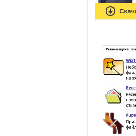
Рекомендуем по
WizT
Небо
файл
на ж
Rece
Rece
прос
откр
dupe
Прил
файл