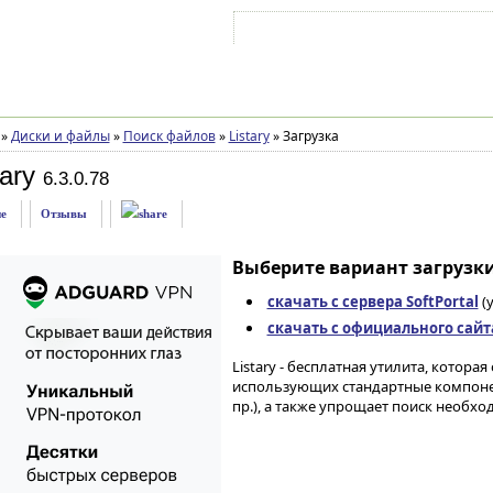
Войти на аккаунт
Зарегистрироваться
»
Диски и файлы
»
Поиск файлов
»
Listary
»
Загрузка
ary
6.3.0.78
е
Отзывы
Выберите вариант загрузки
скачать с сервера SoftPortal
(
скачать с официального сайт
Listary - бесплатная утилита, котора
использующих стандартные компоне
пр.), а также упрощает поиск необхо