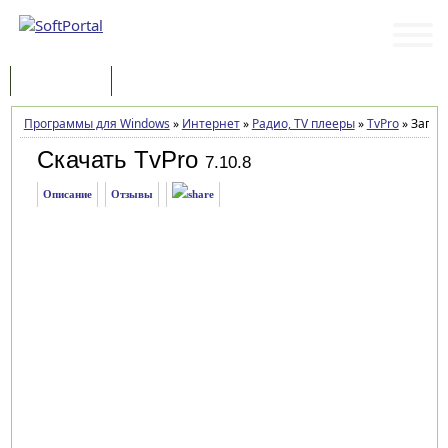
Программы
Статьи
Программы для Windows
»
Интернет
»
Радио, TV плееры
»
TvPro
»
Загру
Скачать TvPro
7.10.8
Описание
Отзывы