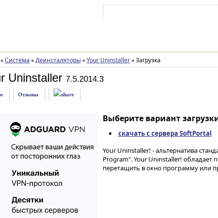
Войти на аккаунт
Зарегистрироваться
»
Система
»
Деинсталяторы
»
Your Uninstaller
»
Загрузка
 Uninstaller
7.5.2014.3
е
Отзывы
Выберите вариант загрузки
скачать с сервера SoftPortal
Your Uninstaller! - альтернатива ст
Program". Your Uninstaller! обладае
перетащить в окно программу или пр