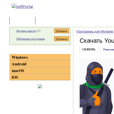
Программы
Статьи
Корзина закачек
(
0
)
Программы для Windows
Избранные программы
Скачать Your
СКАЧАТЬ
Описани
Категории
Windows
Android
macOS
iOS