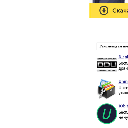
Рекомендуем по
Displ
Бесп
драй
Unins
Unins
утил
IObit
Бесп
нену