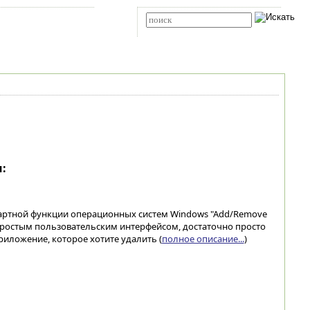
Карта сайта
RSS
Расширенный поиск
:
андартной функции операционных систем Windows "Add/Remove
т простым пользовательским интерфейсом, достаточно просто
иложение, которое хотите удалить (
полное описание...
)