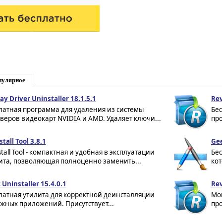
пулярное
ay Driver Uninstaller 18.1.5.1
Rev
латная программа для удаления из системы
Бе
веров видеокарт NVIDIA и AMD. Удаляет ключи...
про
tall Tool 3.8.1
Gee
tall Tool - компактная и удобная в эксплуатации
Бес
ита, позволяющая полноценно заменить...
кот
 Uninstaller 15.4.0.1
Rev
латная утилита для корректной деинсталляции
Мо
жных приложений. Присутствует...
про