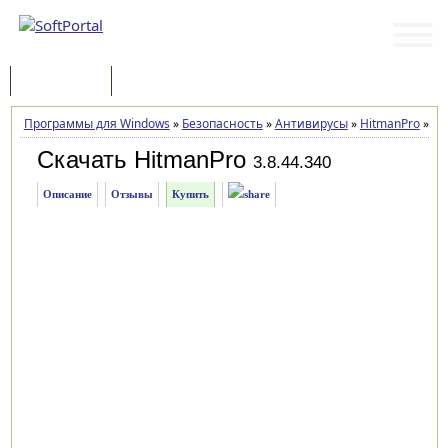
Программы
Статьи
Программы для Windows
»
Безопасность
»
Антивирусы
»
HitmanPro
»
За
Скачать HitmanPro
3.8.44.340
Описание
Отзывы
Купить