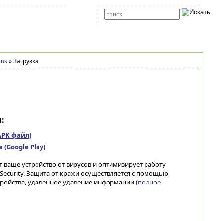
Карта сайта
RSS
Расширенный поиск
rus
»
Загрузка
:
(APK файл)
(Google Play)
ет ваше устройство от вирусов и оптимизирует работу
 Security. Защита от кражи осуществляется с помощью
ройства, удаленное удаление информации (
полное