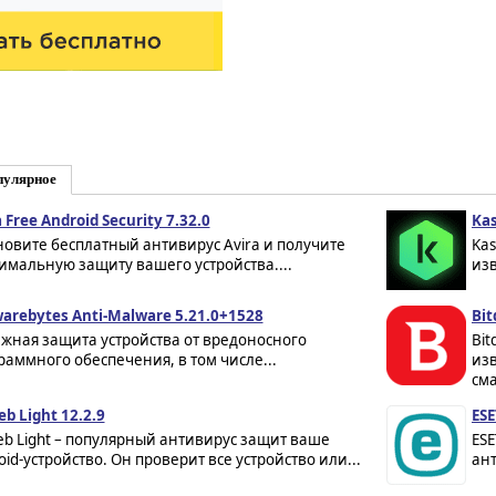
пулярное
 Free Android Security 7.32.0
Kas
новите бесплатный антивирус Avira и получите
Kas
имальную защиту вашего устройства....
изв
arebytes Anti-Malware 5.21.0+1528
Bit
жная защита устройства от вредоносного
Bit
раммного обеспечения, в том числе...
изв
сма
eb Light 12.2.9
ESE
eb Light – популярный антивирус защит ваше
ESE
oid-устройство. Он проверит все устройство или...
ант