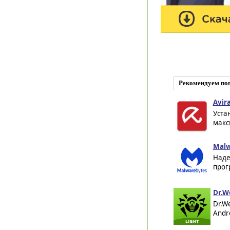
Рекомендуем по
Avira
Уста
макс
Malw
Наде
прог
Dr.W
Dr.W
Andr