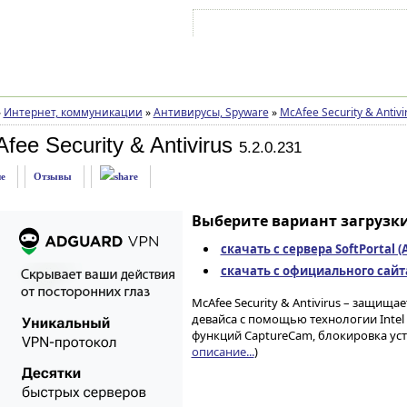
Войти на аккаунт
Зарегистрироваться
»
Интернет, коммуникации
»
Антивирусы, Spyware
»
McAfee Security & Antivi
ee Security & Antivirus
5.2.0.231
е
Отзывы
Выберите вариант загрузки
скачать с сервера SoftPortal 
скачать с официального сайта 
McAfee Security & Antivirus – защища
девайса с помощью технологии Intel
функций CaptureCam, блокировка уст
описание...
)