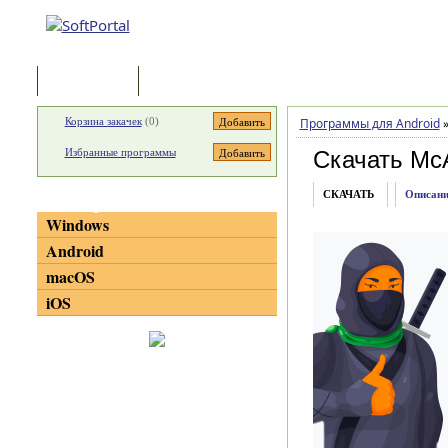
Программы
Статьи
Корзина закачек
(
0
)
Программы для Android
Избранные программы
Скачать McAf
СКАЧАТЬ
Описани
Категории
Windows
Android
macOS
iOS