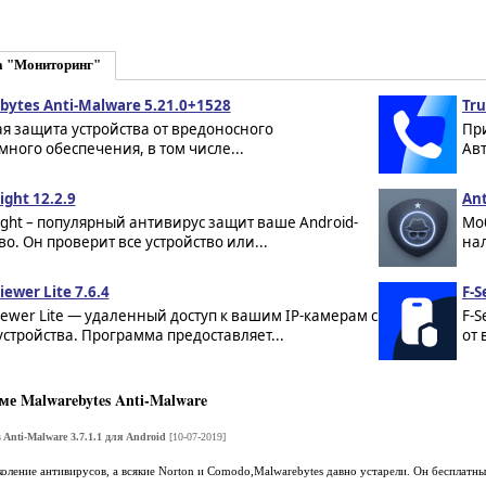
а "Мониторинг"
bytes Anti-Malware 5.21.0+1528
Tru
я защита устройства от вредоносного
Пр
ного обеспечения, в том числе...
Авт
ight 12.2.9
Ant
ight – популярный антивирус защит ваше Android-
Мо
во. Он проверит все устройство или...
нал
iewer Lite 7.6.4
F-S
iewer Lite — удаленный доступ к вашим IP-камерам с
F-S
устройства. Программа предоставляет...
от 
е Malwarebytes Anti-Malware
 Anti-Malware 3.7.1.1 для Android
[10-07-2019]
оление антивирусов, а всякие Norton и Comodo,Malwarebytes давно устарели. Он бесплатн