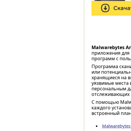
Malwarebytes A
приложения для 
программ с поль
Программа скани
или потенциальн
хранящиеся на в
уязвимые места 
персональным д
отслеживающих е
С помощью Malwa
каждого установ
встроенный план
Malwarebytes