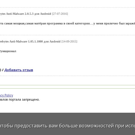
ytes Anti-Malware 2.0.5.3 для Android
[27-07-2016]
та самая мощная,самая матёрая программа в своей категории....у меня прилично был заражён
ebytes Anti-Malware 1.05.1.1000 для Android
[14-09-2015]
Функционал
) /
Добавить отзыв
acy Policy
иалов портала запрещено.
 чтобы предоставить вам больше возможностей при исп