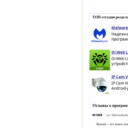
ТОП-сегодня раздел
Malware
Надежна
программ
Dr.Web L
Dr.Web L
устройст
IP Cam V
IP Cam V
Android-
Отзывы о программ
юлия
про
Malwarebytes
Romad – это новое пок