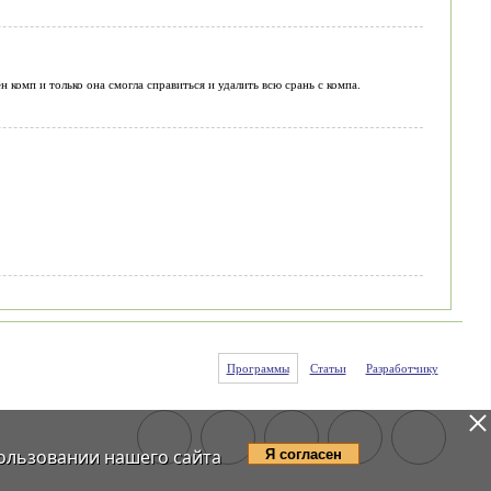
 комп и только она смогла справиться и удалить всю срань с компа.
Программы
Статьи
Разработчику
ользовании нашего сайта