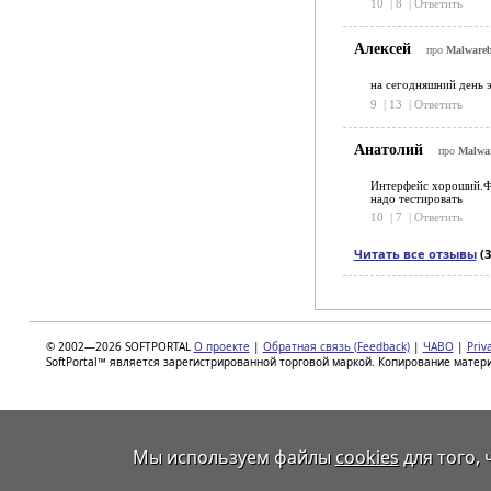
10
|
8
|
Ответить
Алексей
про
Malwareb
на сегодняшний день э
9
|
13
|
Ответить
Анатолий
про
Malwar
Интерфейс хороший.
надо тестировать
10
|
7
|
Ответить
Читать все отзывы
(3
© 2002—2026 SOFTPORTAL
О проекте
|
Обратная связь (Feedback)
|
ЧАВО
|
Priv
SoftPortal™ является зарегистрированной торговой маркой. Копирование матер
Мы используем файлы
cookies
для того,