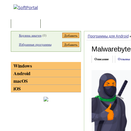
Программы
Статьи
Корзина закачек
(
0
)
Программы для Android
Избранные программы
Malwarebyte
Категории
Описание
Отзывы
Windows
Android
macOS
iOS