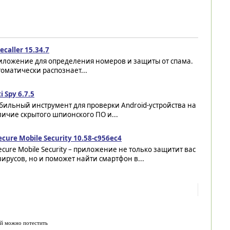
ecaller 15.34.7
иложение для определения номеров и защиты от спама.
оматически распознает...
i Spy 6.7.5
бильный инструмент для проверки Android-устройства на
ичие скрытого шпионского ПО и...
ecure Mobile Security 10.58-c956ec4
ecure Mobile Security – приложение не только защитит вас
вирусов, но и поможет найти смартфон в...
ый можно потестить