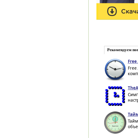
Рекомендуем по
Free 
Free
комп
TheA
Симп
наст
Тайм
Тайм
объе