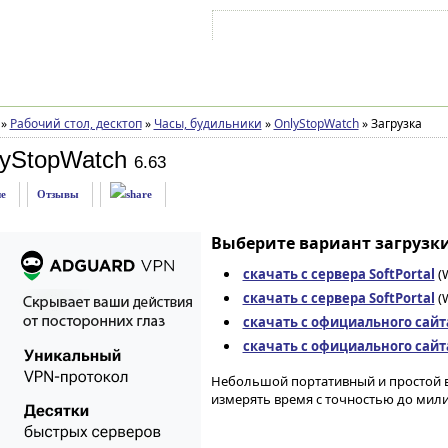
Войти на аккаунт
Зарегистрироваться
»
Рабочий стол, десктоп
»
Часы, будильники
»
OnlyStopWatch
»
Загрузка
lyStopWatch
6.63
е
Отзывы
Выберите вариант загрузки
скачать с сервера SoftPortal
(W
скачать с сервера SoftPortal
(W
скачать с официального сайт
скачать с официального сайт
Небольшой портативный и простой 
измерять время с точностью до мили