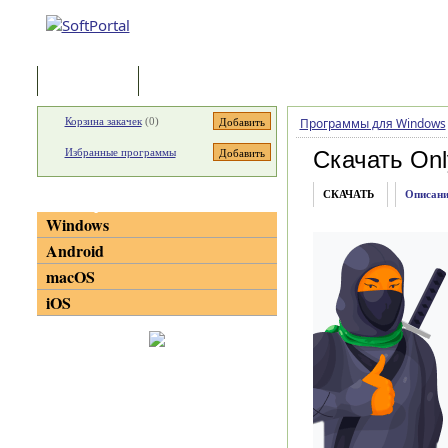
Программы
Статьи
Корзина закачек
(
0
)
Программы для Windows
Избранные программы
Скачать On
СКАЧАТЬ
Описани
Категории
Windows
Android
macOS
iOS