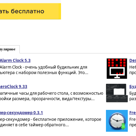
пулярное
Alarm Clock 5.3
Des
 Alarm Clock - очень удобный будильник для
Неб
ьютера с набором полезных функций. Это...
про
eroClock 9.33
Бу
атичные часы для рабочего стола, с возможностью
Бу
ройки размера, прозрачности, вида/текстуры...
раз
ер-секундомер 0.3.1
Fre
ер-секундомер - бесплатное приложение, которое
Fre
диняет в себе таймер обратного...
пре