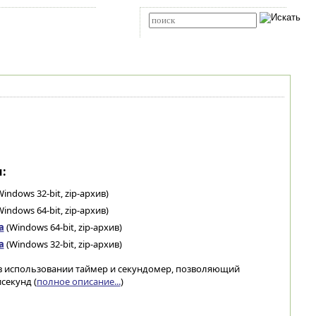
Карта сайта
RSS
Расширенный поиск
:
indows 32-bit, zip-архив)
indows 64-bit, zip-архив)
а
(Windows 64-bit, zip-архив)
а
(Windows 32-bit, zip-архив)
в использовании таймер и секундомер, позволяющий
секунд (
полное описание...
)