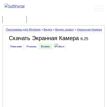
Программы
Статьи
Программы для Windows
»
Видео
»
Видео захват
»
Экранная Камера
»
З
Скачать Экранная Камера
6.25
Описание
Отзывы
Купить