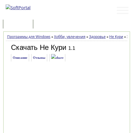
Программы
Статьи
Программы для Windows
»
Хобби, увлечения
»
Здоровье
»
Не Кури
»
Заг
Скачать Не Кури
1.1
Описание
Отзывы