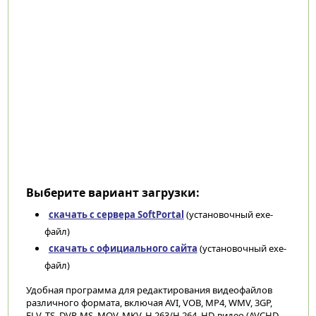
Выберите вариант загрузки:
скачать с сервера SoftPortal
(установочный exe-
файл)
скачать с официального сайта
(установочный exe-
файл)
Удобная программа для редактирования видеофайлов
различного формата, включая AVI, VOB, MP4, WMV, 3GP,
FLV, TS, DVR-MS, MOV, MKV, H.263/H.264, HD-видео (AVCHD,