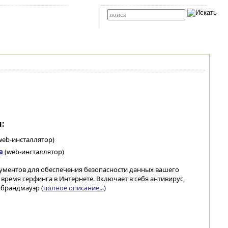
Карта сайта
RSS
Расширенный поиск
:
web-инсталлятор)
а
(web-инсталлятор)
струментов для обеспечения безопасности данных вашего
время серфинга в Интернете. Включает в себя антивирус,
 брандмауэр (
полное описание...
)