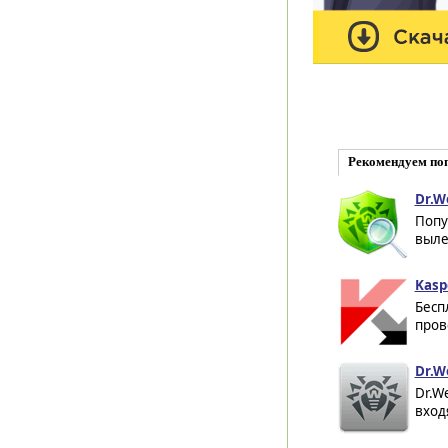
Рекомендуем по
Dr.W
Попу
выле
Kasp
Бесп
пров
Dr.W
Dr.W
вход