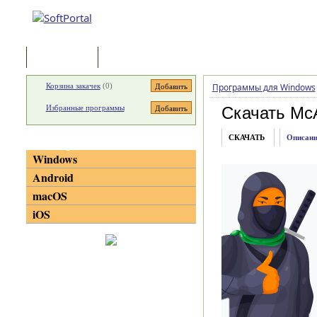
Программы
Статьи
Корзина закачек
(
0
)
Программы для Windows
Избранные программы
Скачать McAf
СКАЧАТЬ
Описани
Категории
Windows
Android
macOS
iOS