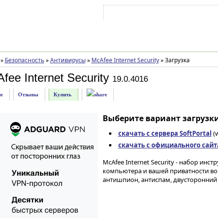
Войти на аккаунт
Зарегистрироваться
»
Безопасность
»
Антивирусы
»
McAfee Internet Security
»
Загрузка
ee Internet Security
19.0.4016
е
Отзывы
Купить
Выберите вариант загрузки
скачать с сервера SoftPortal
(
скачать с официального сайт
McAfee Internet Security - набор ин
компьютера и вашей приватности во 
антишпион, антиспам, двусторонний