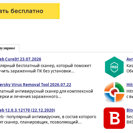
пулярное
eb CureIt! 23.07.2026
Ант
лярный бесплатный сканер, который поможет
Kas
чить зараженный ПК без установки...
Об
ersky Virus Removal Tool 2026.07.22
Hit
латный антивирусный сканер для комплексной
Hit
ерки и лечения зараженного...
с в
eb 12.0.3.12170 (22.12.2020)
Bit
eb - популярный антивирусник, в состав которого
Бес
ят сканер, планировщик, позволяющий...
Bit