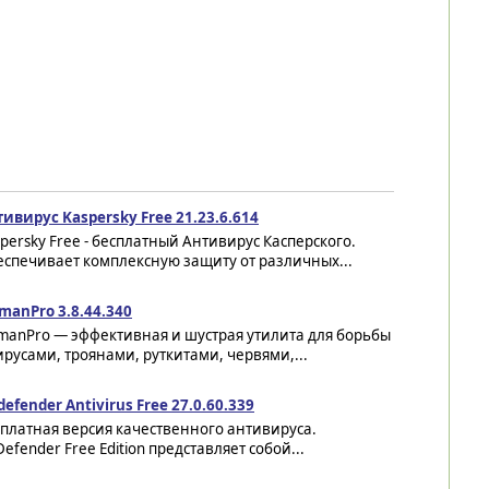
ивирус Kaspersky Free 21.23.6.614
persky Free - бесплатный Антивирус Касперского.
еспечивает комплексную защиту от различных...
manPro 3.8.44.340
manPro — эффективная и шустрая утилита для борьбы
ирусами, троянами, руткитами, червями,...
defender Antivirus Free 27.0.60.339
платная версия качественного антивируса.
Defender Free Edition представляет собой...