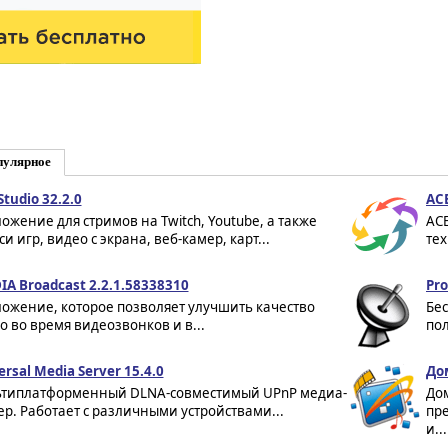
пулярное
Studio 32.2.0
ACE
ожение для стримов на Twitch, Youtube, а также
AC
и игр, видео с экрана, веб-камер, карт...
тех
IA Broadcast 2.2.1.58338310
Pro
ожение, которое позволяет улучшить качество
Бе
о во время видеозвонков и в...
пол
ersal Media Server 15.4.0
До
типлатформенный DLNA-совместимый UPnP медиа-
До
ер. Работает с различными устройствами...
пр
и...