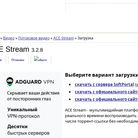
Войти на аккаунт
Зарегистрироваться
»
Видео
»
Потоковое видео
»
ACE Stream
»
Загрузка
E Stream
3.2.8
е
Отзывы
Выберите вариант загрузки
скачать с сервера SoftPortal
(
скачать с официального сайт
скачать с официального сайт
ACE Stream - мультимедийная платфо
реального времени воспроизводить м
числе торрент-ссылки без необходим