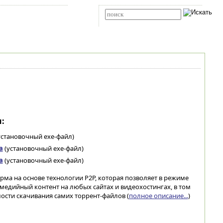
Карта сайта
RSS
Расширенный поиск
:
установочный exe-файл)
а
(установочный exe-файл)
а
(установочный exe-файл)
рма на основе технологии P2P, которая позволяет в режиме
едийный контент на любых сайтах и видеохостингах, в том
ости скачивания самих торрент-файлов (
полное описание...
)