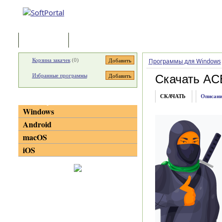
Программы
Статьи
Корзина закачек
(
0
)
Программы для Windows
Избранные программы
Скачать AC
СКАЧАТЬ
Описани
Категории
Windows
Android
macOS
iOS