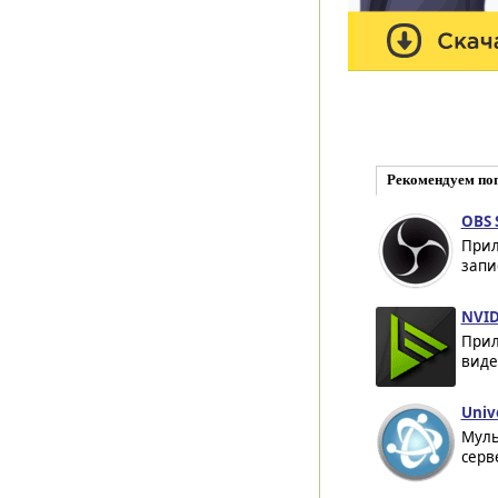
Рекомендуем по
OBS 
Прил
запис
NVID
Прил
виде
Univ
Муль
серв