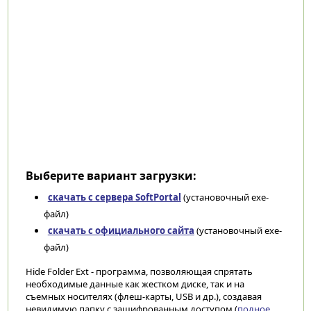
Выберите вариант загрузки:
скачать с сервера SoftPortal
(установочный exe-
файл)
скачать с официального сайта
(установочный exe-
файл)
Hide Folder Ext - программа, позволяющая спрятать
необходимые данные как жестком диске, так и на
съемных носителях (флеш-карты, USB и др.), создавая
невидимую папку с зашифрованным доступом (
полное